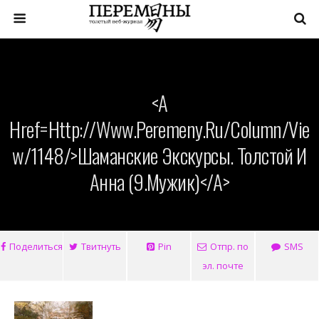
<a
Href=http://www.peremeny.ru/column/vie
W/1148/>Шаманские Экскурсы. Толстой И
Анна (9.Мужик)</a>
Поделиться
Твитнуть
Pin
Отпр. по
SMS
эл. почте