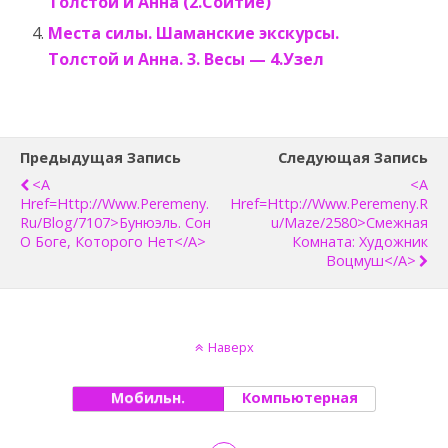
Толстой и Анна (2.Соитие)
Места силы. Шаманские экскурсы.
Толстой и Анна. 3. Весы — 4.Узел
Предыдущая Запись
Следующая Запись
<a
<a
Href=http://www.peremeny.
Href=http://www.peremeny.r
Ru/blog/7107>Бунюэль. Сон
U/maze/2580>Смежная
О Боге, Которого Нет</a>
Комната: Художник
Воцмуш</a>
Наверх
Мобильн.
Компьютерная