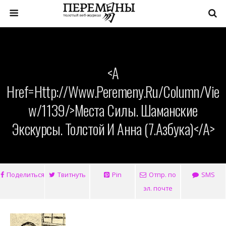
<a
Href=http://www.peremeny.ru/column/vie
W/1139/>Места Силы. Шаманские
Экскурсы. Толстой И Анна (7.Азбука)</a>
Поделиться
Твитнуть
Pin
Отпр. по
SMS
эл. почте