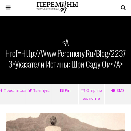
<a
Href=http://www.peremeny.ru/blog/2237
3>Указатели Истины: Шри Саду Ом</a>
Поделиться
Твитнуть
Pin
Отпр. по
SMS
эл. почте