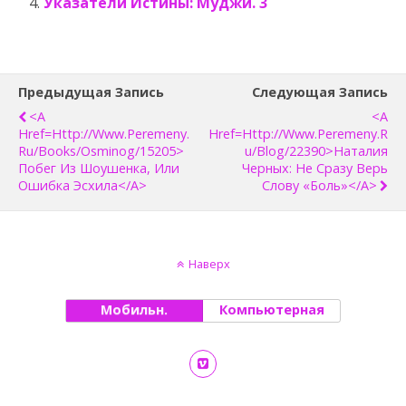
Указатели Истины: Муджи. 3
Предыдущая Запись
Следующая Запись
<a
<a
Href=http://www.peremeny.
Href=http://www.peremeny.r
Ru/books/osminog/15205>
U/blog/22390>Наталия
Побег Из Шоушенка, Или
Черных: Не Сразу Верь
Ошибка Эсхила</a>
Слову «боль»</a>
Наверх
Мобильн.
Компьютерная