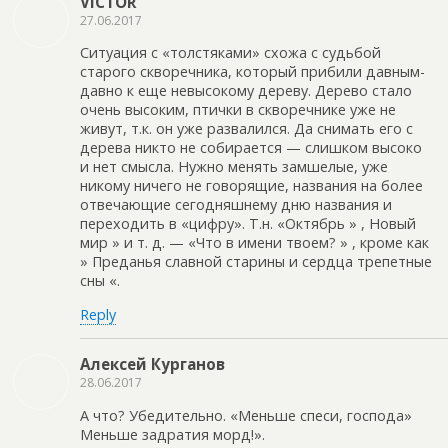
VICTOR
27.06.2017
Ситуация с «толстяками» схожа с судьбой
старого скворечника, который прибили давным-
давно к еще невысокому дереву. Дерево стало
очень высоким, птички в скворечнике уже не
живут, т.к. он уже развалился. Да снимать его с
дерева никто не собирается — слишком высоко
и нет смысла. Нужно менять замшелые, уже
никому ничего не говорящие, названия на более
отвечающие сегодняшнему дню названия и
переходить в «цифру». Т.н. «Октябрь » , Новый
мир » и т. д. — «Что в имени твоем? » , кроме как
» Преданья славной старины и сердца трепетные
сны «.
Reply
Алексей Курганов
28.06.2017
А что? Убедительно. «Меньше спеси, господа»
Меньше задратия морд!».