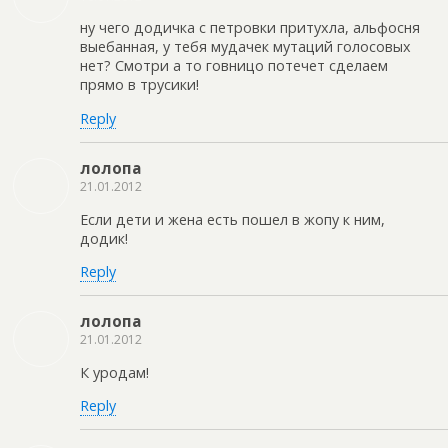
ну чего додичка с петровки притухла, альфосня
выебанная, у тебя мудачек мутаций голосовых
нет? Смотри а то говницо потечет сделаем
прямо в трусики!
Reply
лолопа
21.01.2012
Если дети и жена есть пошел в жопу к ним,
додик!
Reply
лолопа
21.01.2012
К уродам!
Reply