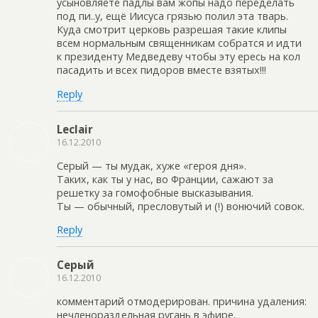
усыновляете падлы вам жопы надо переделать
под пи..у, ещё Иисуса грязью полил эта тварь.
Куда смотрит церковь разрешая такие клипы
всем нормальным священникам собратся и идти
к президенту Медведеву чтобы эту ересь на кол
пасадить и всех пидоров вместе взятых!!!
Reply
Leclair
16.12.2010
Серый — ты мудак, хуже «героя дня».
Таких, как ты у нас, во Франции, сажают за
решетку за гомофобные высказывания.
Ты — обычный, пресловутый и (!) вонючий совок.
Reply
Серый
16.12.2010
комментарий отмодерирован. причина удаления:
нечленораздельная ругань в эфире.