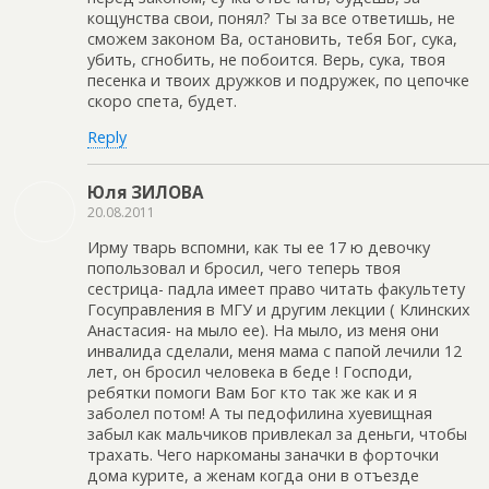
кощунства свои, понял? Ты за все ответишь, не
сможем законом Ва, остановить, тебя Бог, сука,
убить, сгнобить, не побоится. Верь, сука, твоя
песенка и твоих дружков и подружек, по цепочке
скоро спета, будет.
Reply
Юля ЗИЛОВА
20.08.2011
Ирму тварь вспомни, как ты ее 17 ю девочку
попользовал и бросил, чего теперь твоя
сестрица- падла имеет право читать факультету
Госуправления в МГУ и другим лекции ( Клинских
Анастасия- на мыло ее). На мыло, из меня они
инвалида сделали, меня мама с папой лечили 12
лет, он бросил человека в беде ! Господи,
ребятки помоги Вам Бог кто так же как и я
заболел потом! А ты педофилина хуевищная
забыл как мальчиков привлекал за деньги, чтобы
трахать. Чего наркоманы заначки в форточки
дома курите, а женам когда они в отъезде