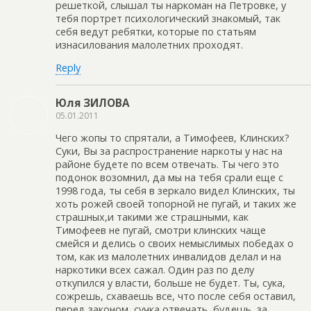
решеткой, слышал ты наркоман на Петровке, у
тебя портрет психологический знакомый, так
себя ведут ребятки, которые по статьям
изнасилования малолетних проходят.
Reply
Юля ЗИЛОВА
05.01.2011
Чего жопы то спрятали, а Тимофеев, Клинских?
Суки, Вы за распространение наркоты у нас на
районе будете по всем отвечать. Ты чего это
подонок возомнил, да мы на тебя срали еще с
1998 года, ты себя в зеркало видел Клинских, ты
хоть рожей своей топорной не пугай, и таких же
страшных,и такими же страшными, как
Тимофеев не пугай, смотри клинских чаще
смейся и делись о своих немыслимых победах о
том, как из малолетних инвалидов делал и на
наркотики всех сажал. Один раз по делу
откупился у власти, больше не будет. Ты, сука,
сожрешь, схаваешь все, что после себя оставил,
перед законом, сучка отвечать, будешь, за