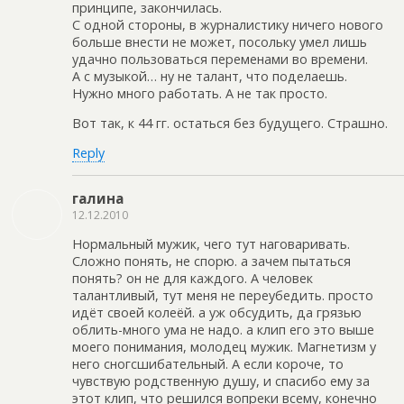
принципе, закончилась.
С одной стороны, в журналистику ничего нового
больше внести не может, посольку умел лишь
удачно пользоваться переменами во времени.
А с музыкой… ну не талант, что поделаешь.
Нужно много работать. А не так просто.
Вот так, к 44 гг. остаться без будущего. Страшно.
Reply
галина
12.12.2010
Нормальный мужик, чего тут наговаривать.
Сложно понять, не спорю. а зачем пытаться
понять? он не для каждого. А человек
талантливый, тут меня не переубедить. просто
идёт своей колеёй. а уж обсудить, да грязью
облить-много ума не надо. а клип его это выше
моего понимания, молодец мужик. Магнетизм у
него сногсшибательный. А если короче, то
чувствую родственную душу, и спасибо ему за
этот клип, что решился вопреки всему, конечно