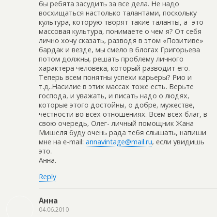
бы ребята засудить за все дела. Не надо
восхищаться настолько талантами, поскольку
культура, которую творят такие таланты, а- это
массовая культура, понимаете о чем я? От себя
лично хочу сказать, разводя в этом «Позитиве»
бардак и везде, мы смело в блогах Григорьева
потом должны, решать проблему личного
характера человека, который разводит его.
Теперь всем понятны успехи карьеры? Рио и
т.д..Насилие в этих массах тоже есть. Верьте
господа, и уважать, и писать надо о людях,
которые этого достойны, о добре, мужестве,
честности во всех отношениях. Всем всех благ, в
свою очередь, Олег- личный помощник Жана
Мишеля буду очень рада тебя слышать, напиши
мне на e-mail:
annavintage@mail.ru
, если увидишь
это.
Анна.
Reply
Анна
04.06.2010