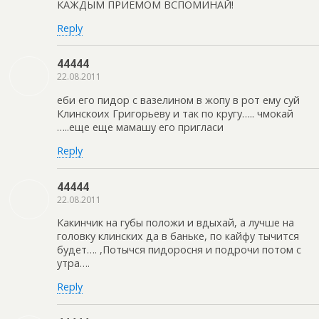
КАЖДЫМ ПРИЕМОМ ВСПОМИНАЙ!
Reply
44444
22.08.2011
еби его пидор с вазелином в жопу в рот ему суй
Клинскоих Григорьеву и так по кругу….. чмокай
…..еще еще мамашу его пригласи
Reply
44444
22.08.2011
Какинчик на губы положи и вдыхай, а лучше на
головку клинских да в баньке, по кайфу тычится
будет…. ,Потычся пидоросня и подрочи потом с
утра….
Reply