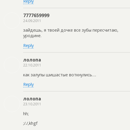
Reply
7777659999
24.09.2011
зайдешь, я твоей дочке все зубы пересчитаю,
уродине.
Reply
лолопа
22.10.2011
как залупы шишастые воткнулись….
Reply
лолопа
23.10.2011
hh;
;/./,khgf