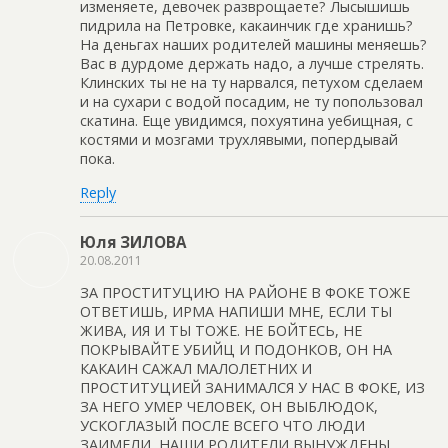
изменяете, девочек разврощаете? Лысышишь
пидрила на Петровке, какаинчик где хранишь?
На деньгах наших родителей машины меняешь?
Вас в дурдоме держать надо, а лучше стрелять.
Клинских ты не на ту нарвался, петухом сделаем
и на сухари с водой посадим, не ту попользовал
скатина. Еще увидимся, похуятина уебищная, с
костями и мозгами трухлявыми, попердывай
пока.
Reply
Юля ЗИЛОВА
20.08.2011
ЗА ПРОСТИТУЦИЮ НА РАЙОНЕ В ФОКЕ ТОЖЕ
ОТВЕТИШЬ, ИРМА НАПИШИ МНЕ, ЕСЛИ ТЫ
ЖИВА, ИЯ И ТЫ ТОЖЕ. НЕ БОЙТЕСЬ, НЕ
ПОКРЫВАЙТЕ УБИЙЦ И ПОДОНКОВ, ОН НА
КАКАИН САЖАЛ МАЛОЛЕТНИХ И
ПРОСТИТУЦИЕЙ ЗАНИМАЛСЯ У НАС В ФОКЕ, ИЗ
ЗА НЕГО УМЕР ЧЕЛОВЕК, ОН ВЫБЛЮДОК,
УСКОГЛАЗЫЙ ПОСЛЕ ВСЕГО ЧТО ЛЮДИ
ЗАИМЕЛИ, НАШИ РОДИТЕЛИ ВЫНУЖДЕНЫ