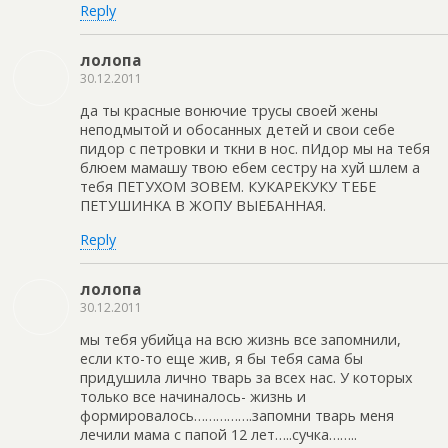
Reply
лолопа
30.12.2011
да ты красные вонючие трусы своей жены
неподмытой и обосанных детей и свои себе
пидор с петровки и ткни в нос. пИдор мы на тебя
блюем мамашу твою ебем сестру на хуй шлем а
тебя ПЕТУХОМ ЗОВЕМ. КУКАРЕКУКУ ТЕБЕ
ПЕТУШИНКА В ЖОПУ ВЫЕБАННАЯ.
Reply
лолопа
30.12.2011
мы тебя убийца на всю жизнь все запомнили,
если кто-то еще жив, я бы тебя сама бы
придушила лично тварь за всех нас. У которых
только все начиналось- жизнь и
формировалось…………….запомни тварь меня
лечили мама с папой 12 лет…..сучка……..