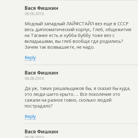
Вася Фишкин
06.06.2010
Модный западный ЛАЙФСТАЙЛ вез еще в СССР
весь дипломатический корпус, Глеб, общежития
на Таганке есть и хубба-буббу тоже вез с
вкладышами, вы глеб вообще где родились?
Зачем так возвышаете, не надо.
Reply
Вася Фишкин
06.06.2010
Да уж, таких решальщиков бы, я сказал бы куда,
это люди шито-крыто….. Все поколение это
сажали на разное говно, сколько людей
пострадало?
Reply
Вася Фишкин
06.06.2010