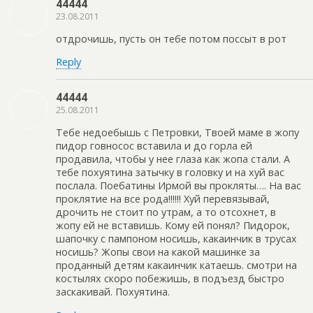
44444
23.08.2011
отдрочишь, пусть он тебе потом поссыт в рот
Reply
44444
25.08.2011
Тебе недоебышь с Петровки, Твоей маме в жопу
пидор говносос вставила и до горла ей
продавила, чтобы у нее глаза как жопа стали. А
тебе похуятина затычку в головку и на хуй вас
послала. Поебатины Ирмой вы прокляты…. На вас
проклятие на все рода!!!!!! Хуй перевязывай,
дрочить не стоит по утрам, а то отсохнет, в
жопу ей не вставишь. Кому ей понял? Пидорок,
шапочку с пампоном носишь, какаинчик в трусах
носишь? Жопы свои на какой машинке за
проданный детям какаинчик катаешь. смотри на
костылях скоро побежишь, в подъезд быстро
заскакивай. Похуятина.