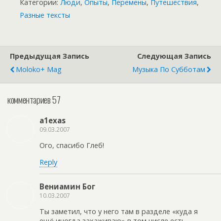
Категории:
Люди
,
Опыты
,
Перемены
,
Путешествия
,
Разные тексты
Предыдущая Запись
Следующая Запись
Moloko+ Mag
Музыка По Субботам
комментариев 57
a1exas
09.03.2007
Ого, спасибо Глеб!
Reply
Вениамин Бог
10.03.2007
Ты заметил, что у него там в разделе «куда я
ещё иногда захаживаю» в том числе есть