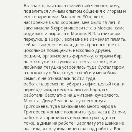
Вы знаете, наиталантливейший человек, хочу,
поделиться личным опытом общения с Игорем и
его товарищами: Был конец 90-х, лето,
настроение было хорошее, мне было 19 лет, я
заканчивала 5 курс университета в Москве, сама
родилась и выросла в Москве. В Плотниковом
переулке, д.10 кр.1, если мне не изменяет память,
сейчас там деревянная дверь красного цвета,
цокольное помещение, несколько друзей,
решили, организовать фирмочку, открыли бар,
но это я уже отступила от темы, так вот, моя
любимая тетушка устроилась туда бухгалтером,
а поскольку я была студенткой и у меня была
семья, я не отказалась пойти туда
работать,временно, убирать офис, целый год, и
переводчики, и весь коллектив бара, и я
работали бесплатно на Дмитрия- кучерявого,
Марата, Диму Зеленова- лучшего друга
Григорьева, туда захаживало много народа.
Григорьев мог мне позвонить туда часа в 2 ночи,
работе и спрашивать несколько раз одно и
тоже, а Дима на работе? Зарплату эта шайка не
платила, я получила ничего за год работы. Вас