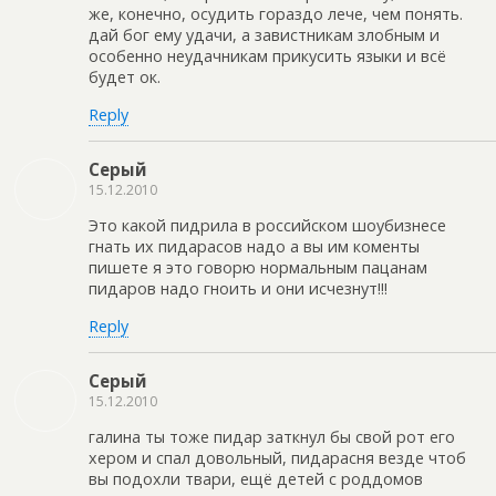
же, конечно, осудить гораздо лече, чем понять.
дай бог ему удачи, а завистникам злобным и
особенно неудачникам прикусить языки и всё
будет ок.
Reply
Серый
15.12.2010
Это какой пидрила в российском шоубизнесе
гнать их пидарасов надо а вы им коменты
пишете я это говорю нормальным пацанам
пидаров надо гноить и они исчезнут!!!
Reply
Серый
15.12.2010
галина ты тоже пидар заткнул бы свой рот его
хером и спал довольный, пидарасня везде чтоб
вы подохли твари, ещё детей с роддомов