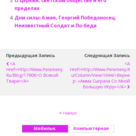
О церкви, светском обществе и его
пределах
Дни силы: 6 мая, Георгий Победоносец.
Неизвестный Солдат и По-беда
Предыдущая Запись
Следующая Запись
<a
<a
Href=http://www.peremeny.
Href=http://www.peremeny.r
Ru/blog/17908>О Всякой
U/column/view/1644/>Верне
Твари</a>
Р: «Амма Сыграла Со Мной
Большую Игру»</a>
Наверх
Мобильн.
Компьютерная