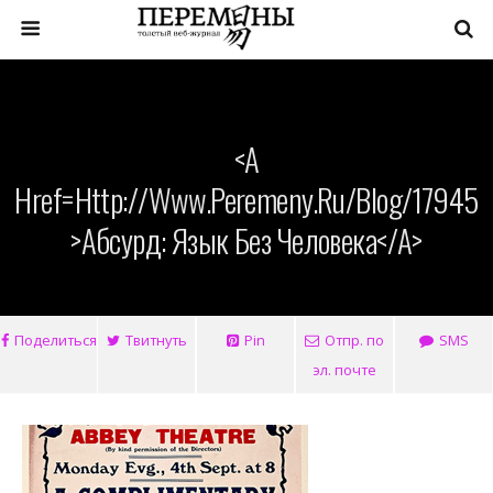
<a
Href=http://www.peremeny.ru/blog/17945
>Абсурд: Язык Без Человека</a>
Поделиться
Твитнуть
Pin
Отпр. по
SMS
эл. почте