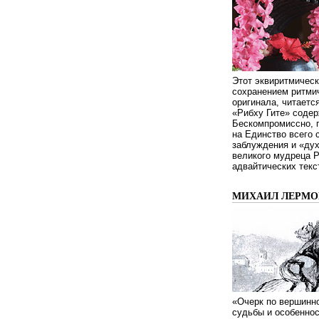
Этот эквиритмическ
сохранением ритмич
оригинала, читаетс
«Рибху Гите» содер
Бескомпромиссно, п
на Единство всего 
заблуждения и «дух
великого мудреца 
адвайтических текс
МИХАИЛ ЛЕРМОН
«Очерк по вершинно
судьбы и особенно