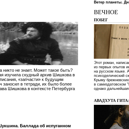
Ветер планеты. Дн
ВЕЧНОЕ
ПОБЕГ
Этот роман, написа
из первых опытов и
 никто не знает. Может такое быть?
на русском языке.
ая изучила скудный архив Шишкова в
психоделический сю
писания, «запчасти» к будущим
Крыму брежневских 
 заносил в тетради, их было более
в самиздатовском "
лава Шишкова в контексте Петербурга
однако дальнейшая 
АВАДХУТА ГИТА
Шукшина. Баллада об испуганном