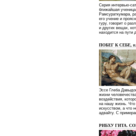
Серия интервью-сат
ближайшая ученица 
Рамсураткумара, ра
его учение и проясн
гуру, говорит о ра
и других вещах, ко
находится на пути 
ПОБЕГ К СЕБЕ, 
Эссе Глеба Давыдов
жизни человечества
воздействия, котор
на нашу жизнь. Чт
искусством, а что н
адвайту. С примера
РИБХУ ГИТА. С