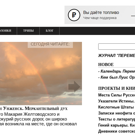
ОЛОНКИ
ТРИПЫ
БЛОГ
СЕГОДНЯ ЧИТАЙТЕ:
ЖУРНАЛ "ПЕРЕМЕ
НОВОЕ
-
Календарь Перем
-
Кем был Луис О
ПРОЕКТЫ И КН
Места Силы Русск
Указатели Истины.
Кислотные Штаты
и Унженск. Меркантильный дух
Записки неофита о
го Макария Желтоводского и
ркурий русских дорог, он широко
Тексты о литерату
ая возникла на месте, где он основал
Гений карьеры. Кн
Дневники советск