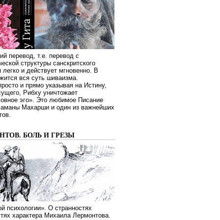
ий перевод, т.е. перевод с
еской структуры санскритского
я легко и действует мгновенно. В
жится вся суть шиваизма.
росто и прямо указывая на Истину,
сущего, Рибху уничтожает
овное эго». Это любимое Писание
Раманы Махарши и один из важнейших
тов.
ТОВ. БОЛЬ И ГРЕЗЫ
й психологии». О странностях
стях характера Михаила Лермонтова.