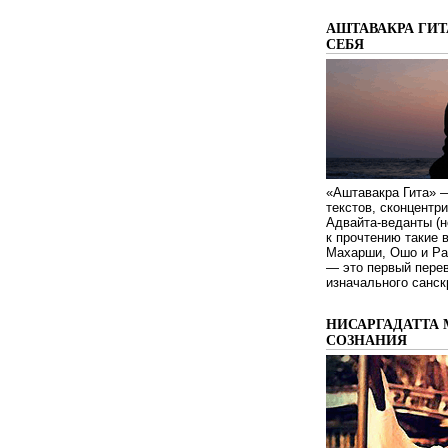
АШТАВАКРА ГИТ
СЕБЯ
«Аштавакра Гита» —
текстов, сконцентр
Адвайта-веданты (н
к прочтению такие 
Махарши, Ошо и Ра
— это первый пере
изначального санск
НИСАРГАДАТТА 
СОЗНАНИЯ