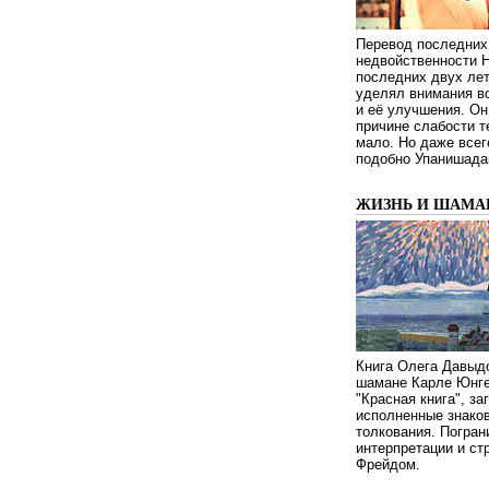
Перевод последних
недвойственности 
последних двух ле
уделял внимания в
и её улучшения. Он
причине слабости т
мало. Но даже всег
подобно Упанишада
ЖИЗНЬ И ШАМА
Книга Олега Давыдо
шамане Карле Юнге
"Красная книга", за
исполненные знаков
толкования. Погран
интерпретации и с
Фрейдом.