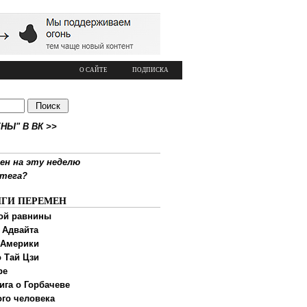
О САЙТЕ
ПОДПИСКА
НЫ" В ВК >>
ен на эту неделю
ртега?
ИГИ ПЕРЕМЕН
ой равнины
 Адвайта
 Америки
 Тай Цзи
ре
ига о Горбачеве
ого человека