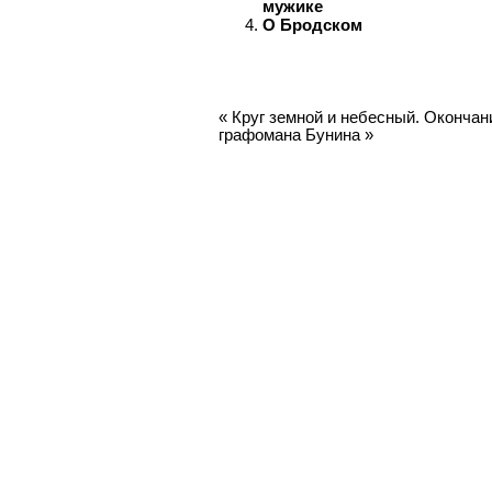
мужике
О Бродском
«
Круг земной и небесный. Окончан
графомана Бунина
»