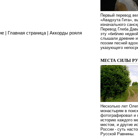
Первый перевод ве
«Авадхута Гита», 
изначального санск
Перевод Глеба Дав
ие
|
Главная страница
|
Аккорды рояля
эту «библию недвой
слышали древние ин
поэзии песней вдох
указующего непосре
МЕСТА СИЛЫ Р
Несколько лет Оле
монастырям в поиск
фотографировал и 
историю каждого ме
местом, и другие и
России - суть наст
Русской Равнины.