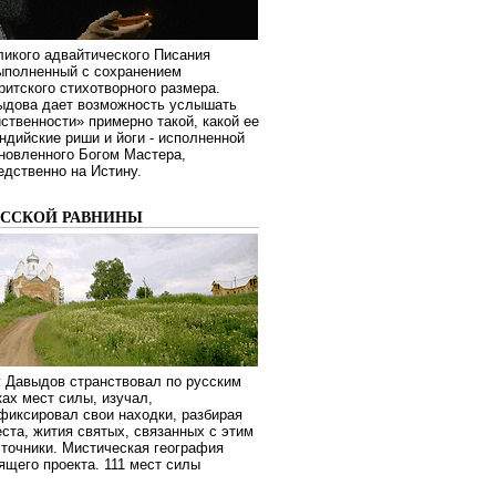
ликого адвайтического Писания
выполненный с сохранением
ритского стихотворного размера.
ыдова дает возможность услышать
ственности» примерно такой, какой ее
дийские риши и йоги - исполненной
новленного Богом Мастера,
дственно на Истину.
УССКОЙ РАВНИНЫ
г Давыдов странствовал по русским
ах мест силы, изучал,
фиксировал свои находки, разбирая
ста, жития святых, связанных с этим
сточники. Мистическая география
оящего проекта. 111 мест силы