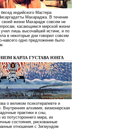
 бесед индийского Мастера
Нисаргадатты Махараджа. В течение
т своей жизни Махарадж совсем не
опросам, касающимся мирской жизни
 учил лишь высочайшей истине, и по
ела в некоторые дни говорил совсем
о-навсего одно предложение было
м.
НИЗМ КАРЛА ГУСТАВА ЮНГА
ва о великом психотерапевте и
. Внутренняя алхимия, визионерская
гадочные практики и сны,
 из потустороннего мира, их
ичные состояния, рискованные
транные отношения с Зигмундом