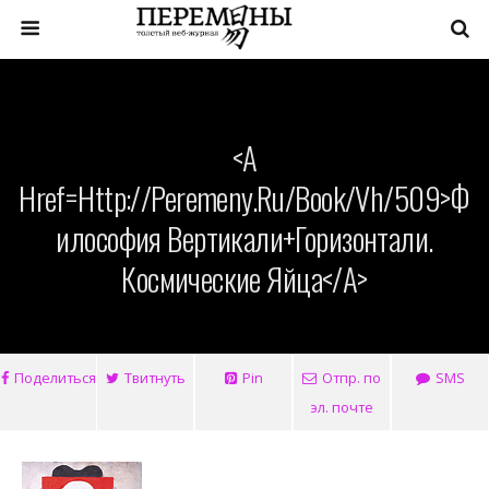
<a
Href=http://peremeny.ru/book/vh/509>Ф
Илософия Вертикали+Горизонтали.
Космические Яйца</a>
Поделиться
Твитнуть
Pin
Отпр. по
SMS
эл. почте