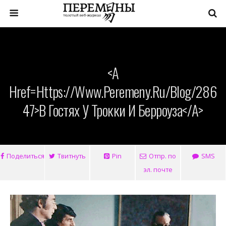
<a
Href=https://www.peremeny.ru/blog/286
47>В Гостях У Трокки И Берроуза</a>
Поделиться
Твитнуть
Pin
Отпр. по
SMS
эл. почте