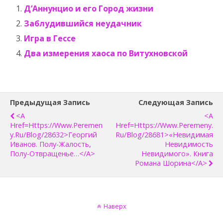
Д’Аннунцио и его Город жизни
Заблудившийся неудачник
Игра в Гессе
Два измерения хаоса по Витухновской
Предыдущая Запись
Следующая Запись
<a
<a
Href=https://www.peremen
Href=https://www.peremeny.
Y.ru/blog/28632>Георгий
Ru/blog/28681>«Невидимая
Иванов. Полу-Жалость,
Невидимость
Полу-Отвращенье…</a>
Невидимого». Книга
Романа Шорина</a>
Наверх