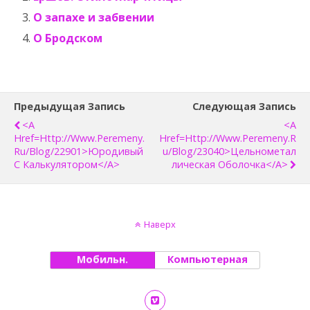
О запахе и забвении
О Бродском
Предыдущая Запись
Следующая Запись
<a
<a
Href=http://www.peremeny.
Href=http://www.peremeny.r
Ru/blog/22901>Юродивый
U/blog/23040>Цельнометал
С Калькулятором</a>
Лическая Оболочка</a>
Наверх
Мобильн.
Компьютерная