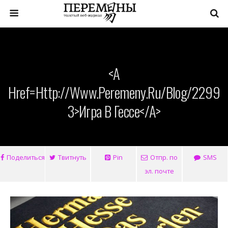
<a
Href=http://www.peremeny.ru/blog/2299
3>Игра В Гессе</a>
Поделиться
Твитнуть
Pin
Отпр. по
SMS
эл. почте