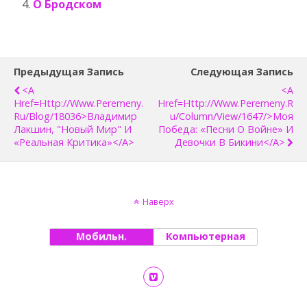
О Бродском
Предыдущая Запись
Следующая Запись
<a
<a
Href=http://www.peremeny.
Href=http://www.peremeny.r
Ru/blog/18036>Владимир
U/column/view/1647/>Моя
Лакшин, "Новый Мир" И
Победа: «Песни О Войне» И
«реальная Критика»</a>
Девочки В Бикини</a>
Наверх
Мобильн.
Компьютерная