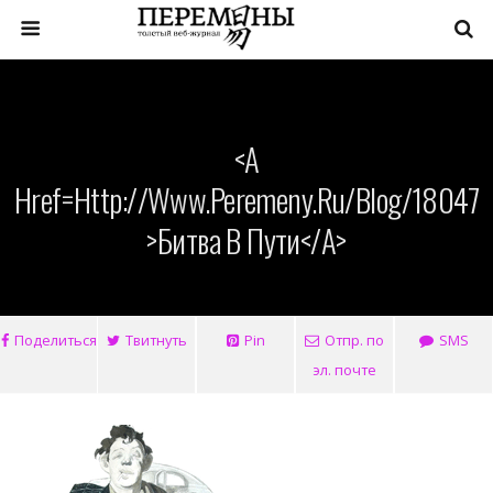
<a
Href=http://www.peremeny.ru/blog/18047
>Битва В Пути</a>
Поделиться
Твитнуть
Pin
Отпр. по
SMS
эл. почте