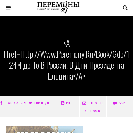
<a
Href=http://www.peremeny.ru/book/gde/1
24>Где-То В России. В Дни Президента
Ельцина</a>
Поделиться
Твитнуть
Pin
Отпр. по
SMS
эл. почте