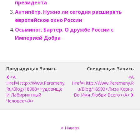
президента
Антипётр. Нужно ли сегодня расширять
европейское окно России
Осьминог. Бартер. О дружбе России с
Империей Добра
Предыдущая Запись
Следующая Запись
<a
<a
Href=http://www.peremeny.
Href=http://www.peremeny.r
Ru/blog/18988>Чудовище
U/blog/18993>Лиза Кернз.
И Лабиринтный
Во Имя Любви Всего</a>
Человек</a>
Наверх