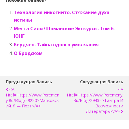
Технология инкогнито. Стяжание духа
истины
Места Силы/Шаманские Экскурсы. Том 6.
ЮНГ
Бердяев. Тайна одного умолчания
О Бродском
Предыдущая Запись
Следующая Запись
<a
<a
Href=https://www.peremen
Href=https://www.peremeny.
Y.ru/blog/29220>Маяковск
Ru/blog/29432>Тантра И
Ий. Я — Поэт</a>
Возможности
Литературы</a>