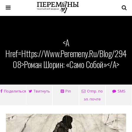
<a
Href=https://www.peremeny.ru/blog/294
08>Роман Шорин: «Само Собой»</a>
Поделиться
Твитнуть
Pin
Отпр. по
SMS
эл. почте