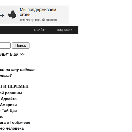
О САЙТЕ
ПОДПИСКА
НЫ" В ВК >>
ен на эту неделю
ртега?
ИГИ ПЕРЕМЕН
ой равнины
 Адвайта
 Америки
 Тай Цзи
ре
ига о Горбачеве
ого человека