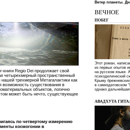
Ветер планеты. Дн
ВЕЧНОЕ
ПОБЕГ
Этот роман, написа
из первых опытов и
г-книги Regio Dei продолжает свой
на русском языке.
ая четырехмерный пространственный
психоделический сю
 нашей трехмерной Метагалактики как
Крыму брежневских 
я возможность существования в
в самиздатовском "
номатериальных объектов, логично
однако дальнейшая 
ктом может быть нечто, существующее
АВАДХУТА ГИТА
игаясь по четвертому измерению
лементы космогонии в