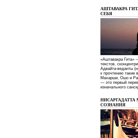
АШТАВАКРА ГИТ
СЕБЯ
«Аштавакра Гита» —
текстов, сконцентр
Адвайта-веданты (н
к прочтению такие 
Махарши, Ошо и Ра
— это первый пере
изначального санск
НИСАРГАДАТТА 
СОЗНАНИЯ