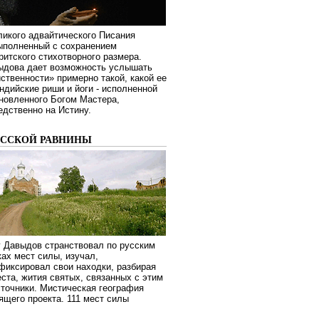
ликого адвайтического Писания
выполненный с сохранением
ритского стихотворного размера.
ыдова дает возможность услышать
ственности» примерно такой, какой ее
дийские риши и йоги - исполненной
новленного Богом Мастера,
дственно на Истину.
УССКОЙ РАВНИНЫ
г Давыдов странствовал по русским
ах мест силы, изучал,
фиксировал свои находки, разбирая
ста, жития святых, связанных с этим
сточники. Мистическая география
оящего проекта. 111 мест силы