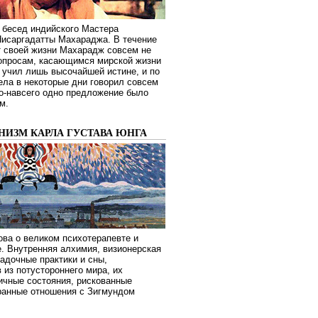
 бесед индийского Мастера
Нисаргадатты Махараджа. В течение
т своей жизни Махарадж совсем не
опросам, касающимся мирской жизни
 учил лишь высочайшей истине, и по
ела в некоторые дни говорил совсем
о-навсего одно предложение было
м.
НИЗМ КАРЛА ГУСТАВА ЮНГА
ва о великом психотерапевте и
. Внутренняя алхимия, визионерская
гадочные практики и сны,
 из потустороннего мира, их
ичные состояния, рискованные
транные отношения с Зигмундом