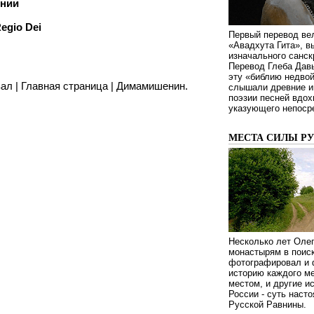
ении
egio Dei
Первый перевод ве
«Авадхута Гита», 
изначального санск
Перевод Глеба Дав
эту «библию недвой
вал
|
Главная страница
|
Димамишенин.
слышали древние ин
поэзии песней вдох
указующего непосре
МЕСТА СИЛЫ Р
Несколько лет Оле
монастырям в поиск
фотографировал и 
историю каждого ме
местом, и другие и
России - суть наст
Русской Равнины.