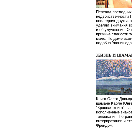
Перевод последних
недвойственности 
последних двух ле
уделял внимания в
и её улучшения. Он
причине слабости т
мало. Но даже всег
подобно Упанишада
ЖИЗНЬ И ШАМА
Книга Олега Давыдо
шамане Карле Юнге
"Красная книга", за
исполненные знаков
толкования. Погран
интерпретации и с
Фрейдом.