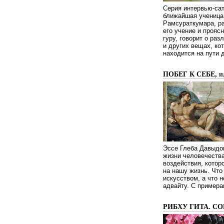
Серия интервью-сат
ближайшая ученица 
Рамсураткумара, ра
его учение и проясн
гуру, говорит о ра
и других вещах, ко
находится на пути 
ПОБЕГ К СЕБЕ, 
Эссе Глеба Давыдов
жизни человечества
воздействия, котор
на нашу жизнь. Чт
искусством, а что н
адвайту. С примера
РИБХУ ГИТА. С