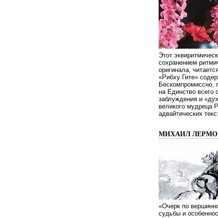
Этот эквиритмическ
сохранением ритмич
оригинала, читаетс
«Рибху Гите» содер
Бескомпромиссно, п
на Единство всего 
заблуждения и «дух
великого мудреца 
адвайтических текс
МИХАИЛ ЛЕРМОН
«Очерк по вершинно
судьбы и особенно