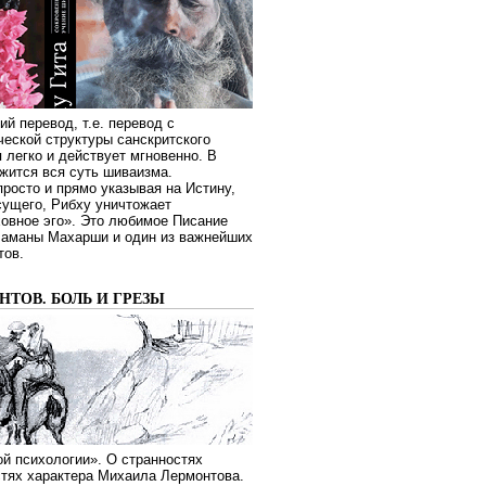
ий перевод, т.е. перевод с
еской структуры санскритского
я легко и действует мгновенно. В
жится вся суть шиваизма.
росто и прямо указывая на Истину,
сущего, Рибху уничтожает
овное эго». Это любимое Писание
Раманы Махарши и один из важнейших
тов.
ТОВ. БОЛЬ И ГРЕЗЫ
й психологии». О странностях
стях характера Михаила Лермонтова.