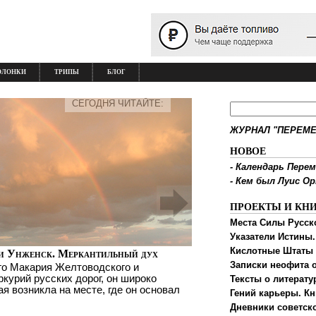
ОЛОНКИ
ТРИПЫ
БЛОГ
СЕГОДНЯ ЧИТАЙТЕ:
ЖУРНАЛ "ПЕРЕМЕ
НОВОЕ
-
Календарь Перем
-
Кем был Луис О
ПРОЕКТЫ И КН
Места Силы Русск
Указатели Истины.
Кислотные Штаты
и Унженск. Меркантильный дух
Записки неофита о
го Макария Желтоводского и
ркурий русских дорог, он широко
Тексты о литерату
ая возникла на месте, где он основал
Гений карьеры. Кн
Дневники советск