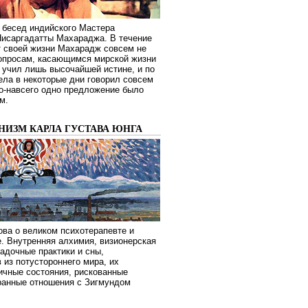
 бесед индийского Мастера
Нисаргадатты Махараджа. В течение
т своей жизни Махарадж совсем не
опросам, касающимся мирской жизни
 учил лишь высочайшей истине, и по
ела в некоторые дни говорил совсем
о-навсего одно предложение было
м.
НИЗМ КАРЛА ГУСТАВА ЮНГА
ва о великом психотерапевте и
. Внутренняя алхимия, визионерская
гадочные практики и сны,
 из потустороннего мира, их
ичные состояния, рискованные
транные отношения с Зигмундом