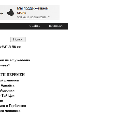
О САЙТЕ
ПОДПИСКА
НЫ" В ВК >>
ен на эту неделю
ртега?
ИГИ ПЕРЕМЕН
ой равнины
 Адвайта
 Америки
 Тай Цзи
ре
ига о Горбачеве
ого человека