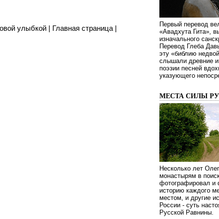
Первый перевод ве
ковой улыбкой
|
Главная страница
|
«Авадхута Гита», 
изначального санск
Перевод Глеба Дав
эту «библию недвой
слышали древние ин
поэзии песней вдох
указующего непосре
МЕСТА СИЛЫ Р
Несколько лет Оле
монастырям в поиск
фотографировал и 
историю каждого ме
местом, и другие и
России - суть наст
Русской Равнины.