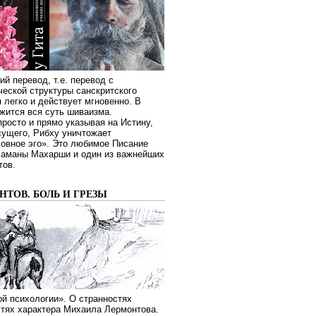
ий перевод, т.е. перевод с
еской структуры санскритского
я легко и действует мгновенно. В
жится вся суть шиваизма.
росто и прямо указывая на Истину,
сущего, Рибху уничтожает
овное эго». Это любимое Писание
Раманы Махарши и один из важнейших
тов.
ТОВ. БОЛЬ И ГРЕЗЫ
й психологии». О странностях
стях характера Михаила Лермонтова.