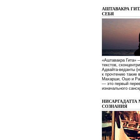
АШТАВАКРА ГИТ
СЕБЯ
«Аштавакра Гита» —
текстов, сконцентр
Адвайта-веданты (н
к прочтению такие 
Махарши, Ошо и Ра
— это первый пере
изначального санск
НИСАРГАДАТТА 
СОЗНАНИЯ