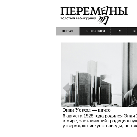
ПЕРВАЯ
БЛОГ-КНИГИ
TV
К
Энди Уорхол — ничто
6 августа 1928 года родился Энд
в мире, заставивший традиционную
утверждают искусствоведы, но так