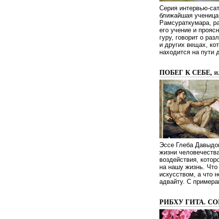
Серия интервью-сат
ближайшая ученица 
Рамсураткумара, ра
его учение и проясн
гуру, говорит о ра
и других вещах, ко
находится на пути 
ПОБЕГ К СЕБЕ, 
Эссе Глеба Давыдов
жизни человечества
воздействия, котор
на нашу жизнь. Чт
искусством, а что н
адвайту. С примера
РИБХУ ГИТА. С