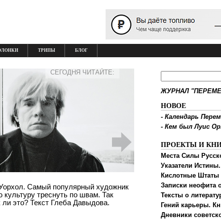
ОЛОНКИ
ТРИПЫ
БЛОГ
СЕГОДНЯ ЧИТАЙТЕ:
ЖУРНАЛ "ПЕРЕМЕ
НОВОЕ
-
Календарь Перем
-
Кем был Луис О
ПРОЕКТЫ И КН
Места Силы Русск
Указатели Истины.
Кислотные Штаты
Записки неофита о
и Уорхол. Самый популярный художник
 культуру треснуть по швам. Так
Тексты о литерату
 ли это? Текст Глеба Давыдова.
Гений карьеры. Кн
Дневники советск