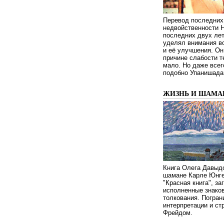
Перевод последних
недвойственности 
последних двух ле
уделял внимания в
и её улучшения. Он
причине слабости т
мало. Но даже всег
подобно Упанишада
ЖИЗНЬ И ШАМА
Книга Олега Давыдо
шамане Карле Юнге
"Красная книга", за
исполненные знаков
толкования. Погран
интерпретации и с
Фрейдом.