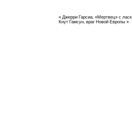
«
Джерри Гарсиа. «Мертвец» с лас
Кнут Гамсун, враг Новой Европы
»