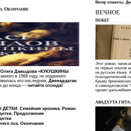
Ветер планеты. Дн
и. Окончание
ВЕЧНОЕ
ПОБЕГ
Этот роман, написа
из первых опытов и
а Олега Давыдова «КУКУШКИНЫ
на русском языке.
санного в 1988 году, но изданного
психоделический сю
явилась его последняя,
Двенадцатая
Крыму брежневских 
 и до конца —
читайте отсюда!
в самиздатовском "
однако дальнейшая 
АВАДХУТА ГИТА
ДЕТКИ. Семейная хроника. Роман
детки. Продолжение
детки
чего пса. Окончание