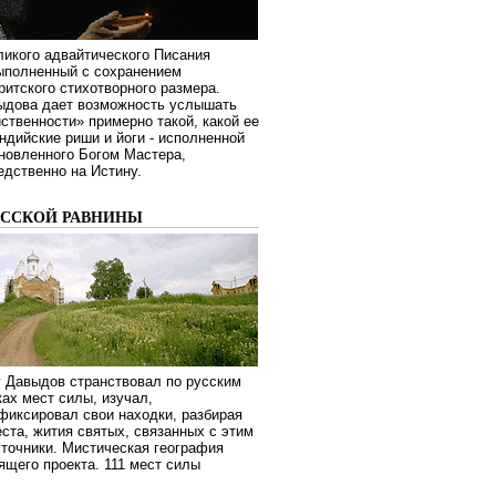
ликого адвайтического Писания
выполненный с сохранением
ритского стихотворного размера.
ыдова дает возможность услышать
ственности» примерно такой, какой ее
дийские риши и йоги - исполненной
новленного Богом Мастера,
дственно на Истину.
УССКОЙ РАВНИНЫ
г Давыдов странствовал по русским
ах мест силы, изучал,
фиксировал свои находки, разбирая
ста, жития святых, связанных с этим
сточники. Мистическая география
оящего проекта. 111 мест силы