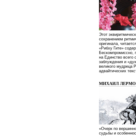
Этот эквиритмическ
сохранением ритмич
оригинала, читаетс
«Рибху Гите» содер
Бескомпромиссно, п
на Единство всего 
заблуждения и «дух
великого мудреца 
адвайтических текс
МИХАИЛ ЛЕРМОН
«Очерк по вершинно
судьбы и особенно