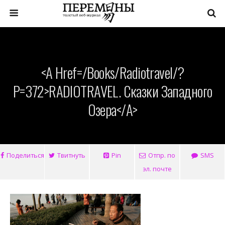
<a Href=/books/radiotravel/?
P=372>RADIOTRAVEL. Сказки Западного
Озера</a>
Поделиться
Твитнуть
Pin
Отпр. по
SMS
эл. почте