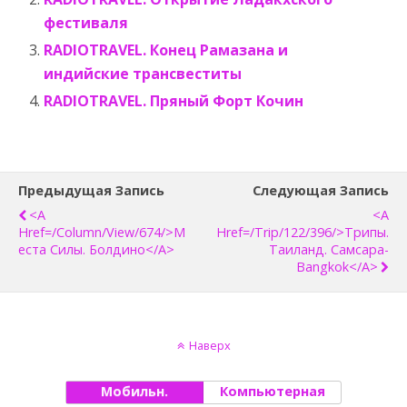
фестиваля
RADIOTRAVEL. Конец Рамазана и
индийские трансвеститы
RADIOTRAVEL. Пряный Форт Кочин
Предыдущая Запись
Следующая Запись
<a
<a
Href=/column/view/674/>М
Href=/trip/122/396/>Трипы.
Еста Силы. Болдино</a>
Таиланд. Самсара-
Bangkok</a>
Наверх
Мобильн.
Компьютерная