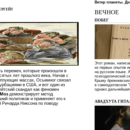
Ветер планеты. Дн
ергейт
ВЕЧНОЕ
ПОБЕГ
Этот роман, написа
из первых опытов и
ть перемен, которые произошли в
на русском языке.
сятых лет прошлого века. Начав с
психоделический сю
иппующих массах, Осьминог связал
Крыму брежневских 
урбациями в США, и вот один из
в самиздатовском "
ейтский скандал как феномен
однако дальнейшая 
 Моз
демонстрирует метод
ий политиков и применяет его к
АВАДХУТА ГИТА
 Ричарда Никсона по поводу