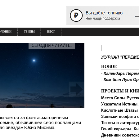
ОЛОНКИ
ТРИПЫ
БЛОГ
СЕГОДНЯ ЧИТАЙТЕ:
ЖУРНАЛ "ПЕРЕМЕ
НОВОЕ
-
Календарь Перем
-
Кем был Луис О
ПРОЕКТЫ И КН
Места Силы Русск
Указатели Истины.
Кислотные Штаты
Записки неофита о
крывается за фантасмагоричным
 семье, объявившей себя посланцами
Тексты о литерату
ная звезда» Юкио Мисима.
Гений карьеры. Кн
Дневники советск