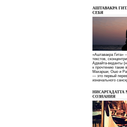
АШТАВАКРА ГИТ
СЕБЯ
«Аштавакра Гита» —
текстов, сконцентр
Адвайта-веданты (н
к прочтению такие 
Махарши, Ошо и Ра
— это первый пере
изначального санск
НИСАРГАДАТТА 
СОЗНАНИЯ