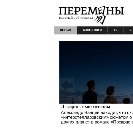
ПЕРВАЯ
БЛОГ-КНИГИ
TV
К
Лебединые мизантропы
Александр Чанцев находит, что с
«интерстелларовским» сюжетом о
других планет в романе «Прекрас