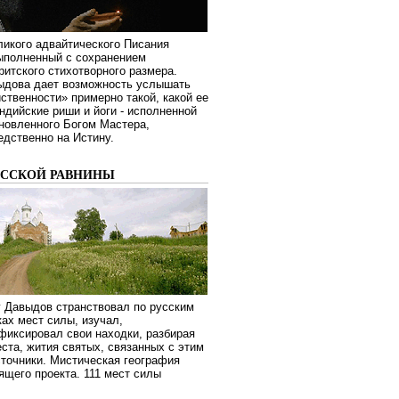
ликого адвайтического Писания
выполненный с сохранением
ритского стихотворного размера.
ыдова дает возможность услышать
ственности» примерно такой, какой ее
дийские риши и йоги - исполненной
новленного Богом Мастера,
дственно на Истину.
УССКОЙ РАВНИНЫ
г Давыдов странствовал по русским
ах мест силы, изучал,
фиксировал свои находки, разбирая
ста, жития святых, связанных с этим
сточники. Мистическая география
оящего проекта. 111 мест силы