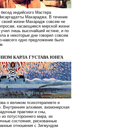
 бесед индийского Мастера
Нисаргадатты Махараджа. В течение
т своей жизни Махарадж совсем не
опросам, касающимся мирской жизни
 учил лишь высочайшей истине, и по
ела в некоторые дни говорил совсем
о-навсего одно предложение было
м.
НИЗМ КАРЛА ГУСТАВА ЮНГА
ва о великом психотерапевте и
. Внутренняя алхимия, визионерская
гадочные практики и сны,
 из потустороннего мира, их
ичные состояния, рискованные
транные отношения с Зигмундом