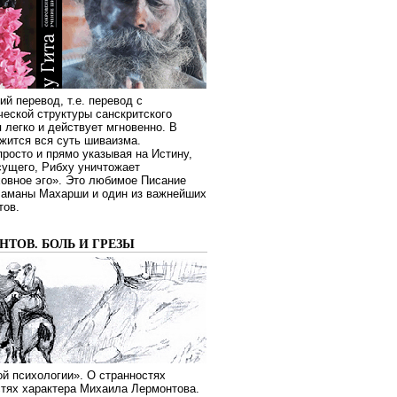
ий перевод, т.е. перевод с
еской структуры санскритского
я легко и действует мгновенно. В
жится вся суть шиваизма.
росто и прямо указывая на Истину,
сущего, Рибху уничтожает
овное эго». Это любимое Писание
Раманы Махарши и один из важнейших
тов.
ТОВ. БОЛЬ И ГРЕЗЫ
й психологии». О странностях
стях характера Михаила Лермонтова.