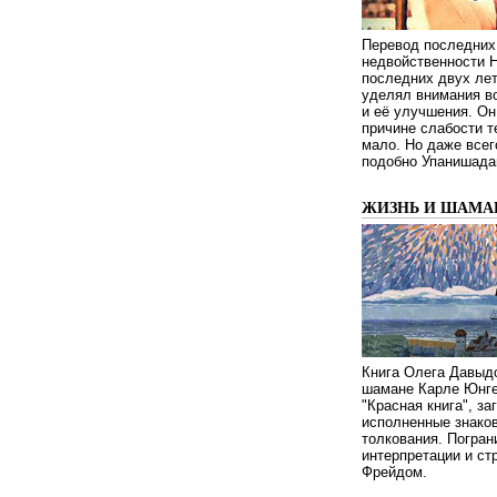
Перевод последних
недвойственности 
последних двух ле
уделял внимания в
и её улучшения. Он
причине слабости т
мало. Но даже всег
подобно Упанишада
ЖИЗНЬ И ШАМА
Книга Олега Давыдо
шамане Карле Юнге
"Красная книга", за
исполненные знаков
толкования. Погран
интерпретации и с
Фрейдом.