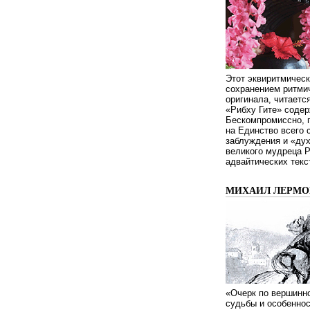
Этот эквиритмическ
сохранением ритмич
оригинала, читаетс
«Рибху Гите» содер
Бескомпромиссно, п
на Единство всего 
заблуждения и «дух
великого мудреца 
адвайтических текс
МИХАИЛ ЛЕРМОН
«Очерк по вершинно
судьбы и особенно