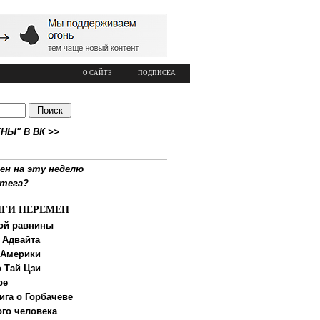
О САЙТЕ
ПОДПИСКА
НЫ" В ВК >>
ен на эту неделю
ртега?
ИГИ ПЕРЕМЕН
ой равнины
 Адвайта
 Америки
 Тай Цзи
ре
ига о Горбачеве
ого человека