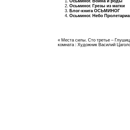
Осьминог. Война и роды
Осьминог. Грезы из матки
Блог-книга ОСЬМИНОГ
Осьминог. Небо Пролетариа
«
Места силы. Сто третье – Глуши
комната : Художник Василий Цагол