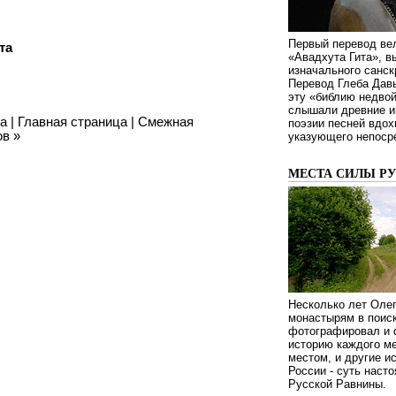
Первый перевод ве
та
«Авадхута Гита», 
изначального санск
Перевод Глеба Дав
эту «библию недвой
слышали древние ин
ца
|
Главная страница
|
Смежная
поэзии песней вдох
ов
»
указующего непосре
МЕСТА СИЛЫ Р
Несколько лет Оле
монастырям в поиск
фотографировал и 
историю каждого ме
местом, и другие и
России - суть наст
Русской Равнины.