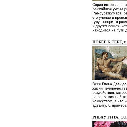
Серия интервью-сат
ближайшая ученица 
Рамсураткумара, ра
его учение и проясн
гуру, говорит о ра
и других вещах, ко
находится на пути 
ПОБЕГ К СЕБЕ, 
Эссе Глеба Давыдов
жизни человечества
воздействия, котор
на нашу жизнь. Чт
искусством, а что н
адвайту. С примера
РИБХУ ГИТА. С