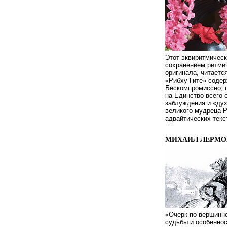
Этот эквиритмическ
сохранением ритмич
оригинала, читаетс
«Рибху Гите» содер
Бескомпромиссно, п
на Единство всего 
заблуждения и «дух
великого мудреца 
адвайтических текс
МИХАИЛ ЛЕРМОН
«Очерк по вершинно
судьбы и особенно