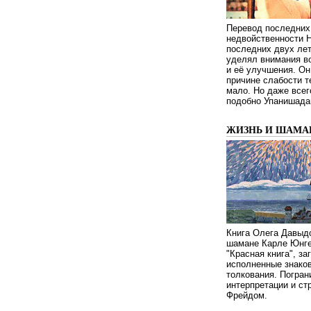
Перевод последних
недвойственности 
последних двух ле
уделял внимания в
и её улучшения. Он
причине слабости т
мало. Но даже всег
подобно Упанишада
ЖИЗНЬ И ШАМА
Книга Олега Давыдо
шамане Карле Юнге
"Красная книга", за
исполненные знаков
толкования. Погран
интерпретации и с
Фрейдом.