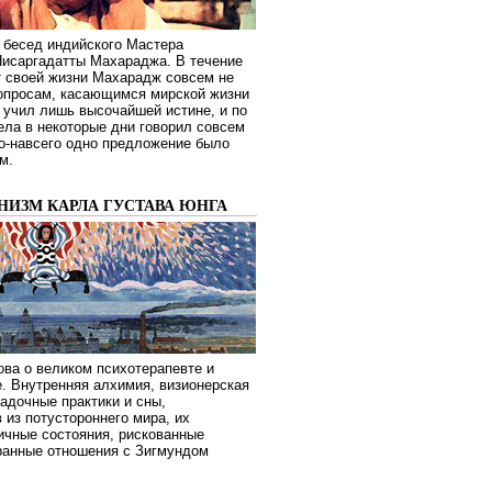
 бесед индийского Мастера
Нисаргадатты Махараджа. В течение
т своей жизни Махарадж совсем не
опросам, касающимся мирской жизни
 учил лишь высочайшей истине, и по
ела в некоторые дни говорил совсем
о-навсего одно предложение было
м.
НИЗМ КАРЛА ГУСТАВА ЮНГА
ва о великом психотерапевте и
. Внутренняя алхимия, визионерская
гадочные практики и сны,
 из потустороннего мира, их
ичные состояния, рискованные
транные отношения с Зигмундом