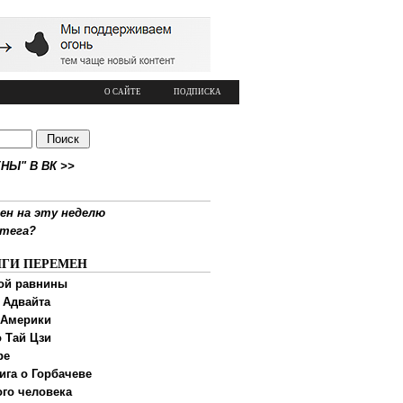
О САЙТЕ
ПОДПИСКА
НЫ" В ВК >>
ен на эту неделю
ртега?
ИГИ ПЕРЕМЕН
ой равнины
 Адвайта
 Америки
 Тай Цзи
ре
ига о Горбачеве
ого человека