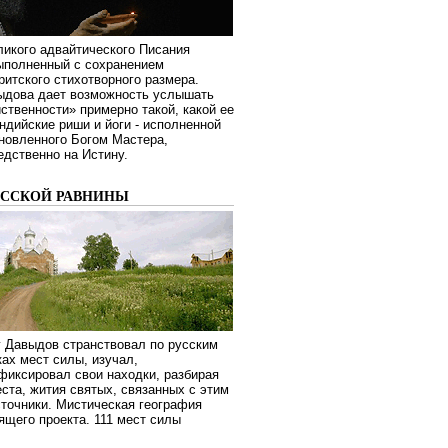
ликого адвайтического Писания
выполненный с сохранением
ритского стихотворного размера.
ыдова дает возможность услышать
ственности» примерно такой, какой ее
дийские риши и йоги - исполненной
новленного Богом Мастера,
дственно на Истину.
УССКОЙ РАВНИНЫ
г Давыдов странствовал по русским
ах мест силы, изучал,
фиксировал свои находки, разбирая
ста, жития святых, связанных с этим
сточники. Мистическая география
оящего проекта. 111 мест силы