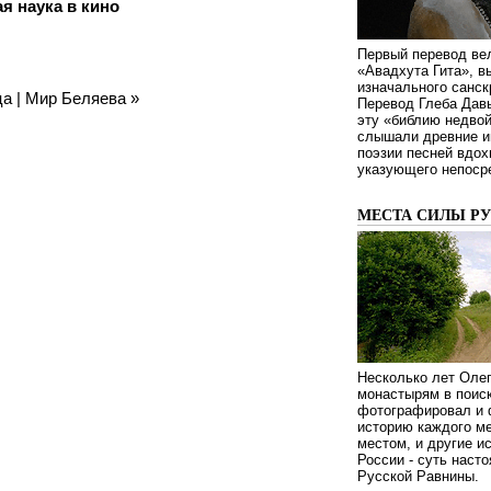
я наука в кино
Первый перевод ве
«Авадхута Гита», 
изначального санск
ца
|
Мир Беляева
»
Перевод Глеба Дав
эту «библию недвой
слышали древние ин
поэзии песней вдох
указующего непосре
МЕСТА СИЛЫ Р
Несколько лет Оле
монастырям в поиск
фотографировал и 
историю каждого ме
местом, и другие и
России - суть наст
Русской Равнины.