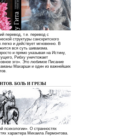
ий перевод, т.е. перевод с
еской структуры санскритского
я легко и действует мгновенно. В
жится вся суть шиваизма.
росто и прямо указывая на Истину,
сущего, Рибху уничтожает
овное эго». Это любимое Писание
Раманы Махарши и один из важнейших
тов.
ТОВ. БОЛЬ И ГРЕЗЫ
й психологии». О странностях
стях характера Михаила Лермонтова.