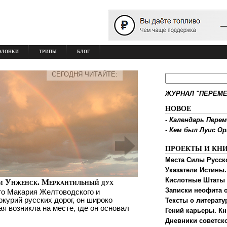
ОЛОНКИ
ТРИПЫ
БЛОГ
СЕГОДНЯ ЧИТАЙТЕ:
ЖУРНАЛ "ПЕРЕМЕ
НОВОЕ
-
Календарь Перем
-
Кем был Луис О
ПРОЕКТЫ И КН
Места Силы Русск
Указатели Истины.
Кислотные Штаты
и Унженск. Меркантильный дух
Записки неофита о
го Макария Желтоводского и
ркурий русских дорог, он широко
Тексты о литерату
ая возникла на месте, где он основал
Гений карьеры. Кн
Дневники советск