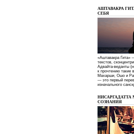
АШТАВАКРА ГИТ
СЕБЯ
«Аштавакра Гита» —
текстов, сконцентр
Адвайта-веданты (н
к прочтению такие 
Махарши, Ошо и Ра
— это первый пере
изначального санск
НИСАРГАДАТТА 
СОЗНАНИЯ