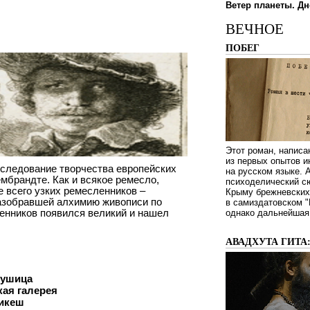
Ветер планеты. Дн
ВЕЧНОЕ
ПОБЕГ
Этот роман, написа
из первых опытов и
следование творчества европейских
на русском языке.
ембрандте. Как и всякое ремесло,
психоделический сю
 всего узких ремесленников –
Крыму брежневских 
разобравшей алхимию живописи по
в самиздатовском "
ленников появился великий и нашел
однако дальнейшая 
АВАДХУТА ГИТА
лушица
кая галерея
шикеш