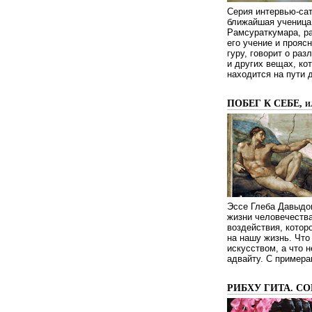
Серия интервью-сат
ближайшая ученица 
Рамсураткумара, ра
его учение и проясн
гуру, говорит о ра
и других вещах, ко
находится на пути 
ПОБЕГ К СЕБЕ, 
Эссе Глеба Давыдов
жизни человечества
воздействия, котор
на нашу жизнь. Чт
искусством, а что н
адвайту. С примера
РИБХУ ГИТА. С