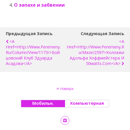
О запахе и забвении
Предыдущая Запись
Следующая Запись
<a
<a
Href=http://www.peremeny.
Href=http://www.peremeny.r
Ru/column/view/1173/>Бой
U/maze/2597>Коллажи
Цовский Клуб Эдуарда
Адольфа Хоффмейстера И
Асадова</a>
50watts.com</a>
Наверх
Мобильн.
Компьютерная