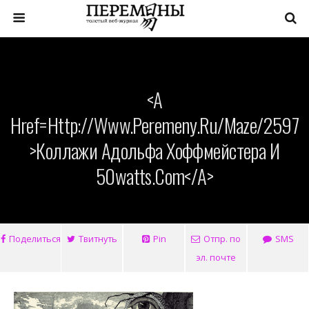
<a
Href=http://www.peremeny.ru/maze/2597
>Коллажи Адольфа Хоффмейстера И
50watts.com</a>
Поделиться
Твитнуть
Pin
Отпр. по
SMS
эл. почте