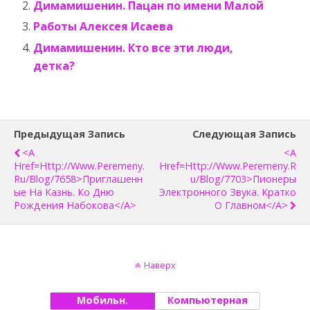
Димамишенин. Пацан по имени Малой
Работы Алексея Исаева
Димамишенин. Кто все эти люди,
детка?
Предыдущая Запись
Следующая Запись
<a
<a
Href=http://www.peremeny.
Href=http://www.peremeny.r
Ru/blog/7658>Приглашенн
U/blog/7703>Пионеры
Ые На Казнь. Ко Дню
Электронного Звука. Кратко
Рождения Набокова</a>
О Главном</a>
Наверх
Мобильн.
Компьютерная