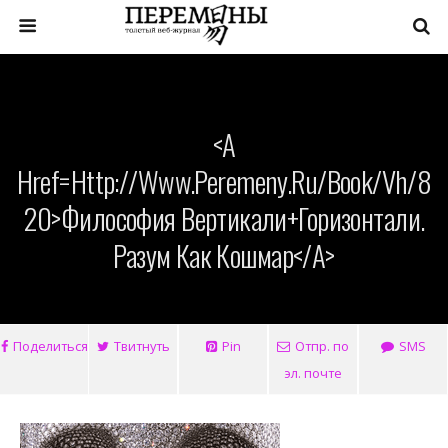
<a
Href=http://www.peremeny.ru/book/vh/8
20>Философия Вертикали+Горизонтали.
Разум Как Кошмар</a>
Поделиться
Твитнуть
Pin
Отпр. по
SMS
эл. почте