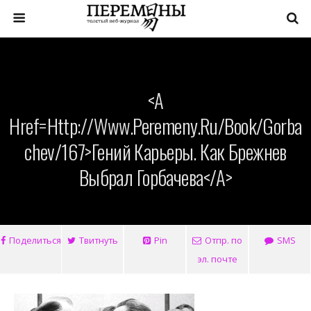
<a
Href=http://www.peremeny.ru/book/gorba
Chev/167>Гений Карьеры. Как Брежнев
Выбрал Горбачева</a>
Поделиться
Твитнуть
Pin
Отпр. по
SMS
эл. почте