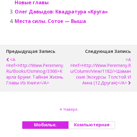
Новые главы
Олег Давыдов: Квадратура «Круга»
Места силы. Сотое — Выша
Предыдущая Запись
Следующая Запись
<a
<a
Href=http://www.peremeny.
Href=http://www.peremeny.r
Ru/books/osminog/3366>К
U/column/view/1182/>Шаман
Арла Бруни: Тайная Жизнь.
Ские Экскурсы. Толстой И
Главы Из Книги</a>
Анна (12.Другая)</a>
Наверх
Мобильн.
Компьютерная