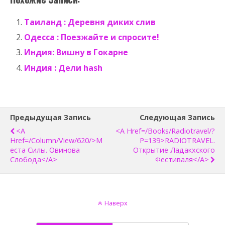
Таиланд : Деревня диких слив
Одесса : Поезжайте и спросите!
Индия: Вишну в Гокарне
Индия : Дели hash
Предыдущая Запись
Следующая Запись
<a
<a Href=/books/radiotravel/?
Href=/column/view/620/>М
P=139>RADIOTRAVEL.
Еста Силы. Овинова
Открытие Ладакхского
Слобода</a>
Фестиваля</a>
Наверх