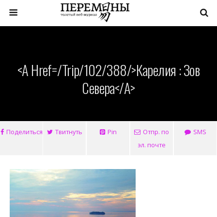
<a Href=/trip/102/388/>Карелия : Зов
Севера</a>
Поделиться
Твитнуть
Pin
Отпр. по
SMS
эл. почте