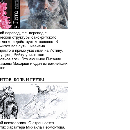
ий перевод, т.е. перевод с
еской структуры санскритского
я легко и действует мгновенно. В
жится вся суть шиваизма.
росто и прямо указывая на Истину,
сущего, Рибху уничтожает
овное эго». Это любимое Писание
Раманы Махарши и один из важнейших
тов.
ТОВ. БОЛЬ И ГРЕЗЫ
й психологии». О странностях
стях характера Михаила Лермонтова.