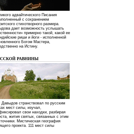
ликого адвайтического Писания
выполненный с сохранением
ритского стихотворного размера.
ыдова дает возможность услышать
ственности» примерно такой, какой ее
дийские риши и йоги - исполненной
новленного Богом Мастера,
дственно на Истину.
УССКОЙ РАВНИНЫ
г Давыдов странствовал по русским
ах мест силы, изучал,
фиксировал свои находки, разбирая
ста, жития святых, связанных с этим
сточники. Мистическая география
оящего проекта. 111 мест силы