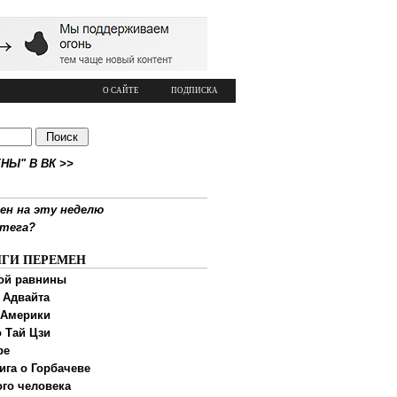
О САЙТЕ
ПОДПИСКА
НЫ" В ВК >>
ен на эту неделю
ртега?
ИГИ ПЕРЕМЕН
ой равнины
 Адвайта
 Америки
 Тай Цзи
ре
ига о Горбачеве
ого человека