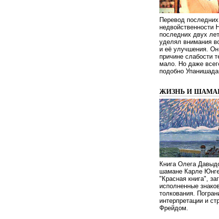
Перевод последних
недвойственности 
последних двух ле
уделял внимания в
и её улучшения. Он
причине слабости т
мало. Но даже всег
подобно Упанишада
ЖИЗНЬ И ШАМА
Книга Олега Давыдо
шамане Карле Юнге
"Красная книга", за
исполненные знаков
толкования. Погран
интерпретации и с
Фрейдом.