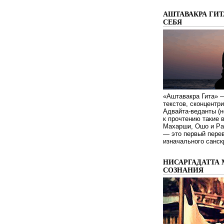
АШТАВАКРА ГИТ
СЕБЯ
«Аштавакра Гита» —
текстов, сконцентр
Адвайта-веданты (н
к прочтению такие 
Махарши, Ошо и Ра
— это первый пере
изначального санск
НИСАРГАДАТТА 
СОЗНАНИЯ