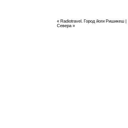
«
Radiotravel. Город йоги Ришикеш
|
Севера
»