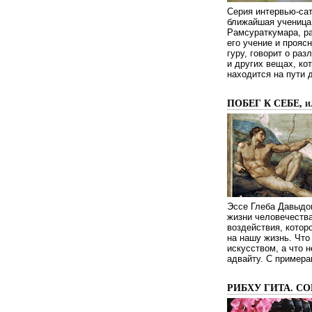
Серия интервью-сат
ближайшая ученица 
Рамсураткумара, ра
его учение и проясн
гуру, говорит о ра
и других вещах, ко
находится на пути 
ПОБЕГ К СЕБЕ, 
Эссе Глеба Давыдов
жизни человечества
воздействия, котор
на нашу жизнь. Чт
искусством, а что н
адвайту. С примера
РИБХУ ГИТА. С