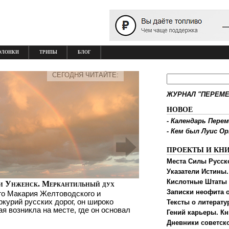
ОЛОНКИ
ТРИПЫ
БЛОГ
СЕГОДНЯ ЧИТАЙТЕ:
ЖУРНАЛ "ПЕРЕМЕ
НОВОЕ
-
Календарь Перем
-
Кем был Луис О
ПРОЕКТЫ И КН
Места Силы Русск
Указатели Истины.
Кислотные Штаты
и Унженск. Меркантильный дух
Записки неофита о
го Макария Желтоводского и
ркурий русских дорог, он широко
Тексты о литерату
ая возникла на месте, где он основал
Гений карьеры. Кн
Дневники советск