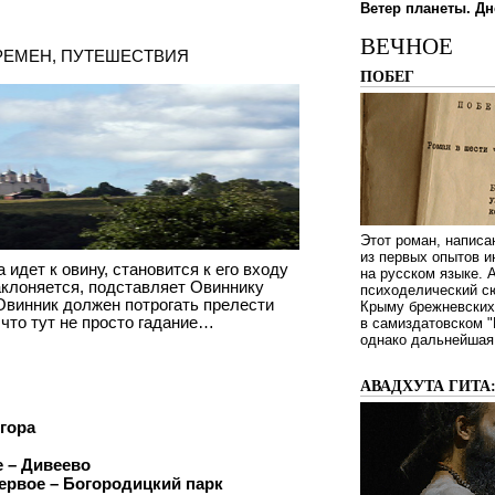
Ветер планеты. Дн
ВЕЧНОЕ
РЕМЕН
,
ПУТЕШЕСТВИЯ
ПОБЕГ
Этот роман, написа
из первых опытов и
 идет к овину, становится к его входу
на русском языке.
аклоняется, подставляет Овиннику
психоделический сю
 Овинник должен потрогать прелести
Крыму брежневских 
 что тут не просто гадание…
в самиздатовском "
однако дальнейшая 
АВАДХУТА ГИТА
гора
 – Дивеево
ервое – Богородицкий парк