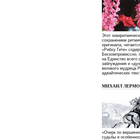
Этот эквиритмическ
сохранением ритмич
оригинала, читаетс
«Рибху Гите» содер
Бескомпромиссно, п
на Единство всего 
заблуждения и «дух
великого мудреца 
адвайтических текс
МИХАИЛ ЛЕРМОН
«Очерк по вершинно
судьбы и особенно