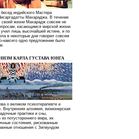
 бесед индийского Мастера
Нисаргадатты Махараджа. В течение
т своей жизни Махарадж совсем не
опросам, касающимся мирской жизни
 учил лишь высочайшей истине, и по
ела в некоторые дни говорил совсем
о-навсего одно предложение было
м.
НИЗМ КАРЛА ГУСТАВА ЮНГА
ва о великом психотерапевте и
. Внутренняя алхимия, визионерская
гадочные практики и сны,
 из потустороннего мира, их
ичные состояния, рискованные
транные отношения с Зигмундом