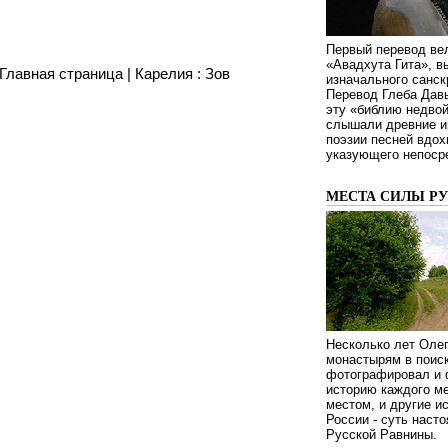
Первый перевод ве
«Авадхута Гита», 
Главная страница
|
Карелия : Зов
изначального санск
Перевод Глеба Дав
эту «библию недвой
слышали древние ин
поэзии песней вдох
указующего непосре
МЕСТА СИЛЫ Р
Несколько лет Оле
монастырям в поиск
фотографировал и 
историю каждого ме
местом, и другие и
России - суть наст
Русской Равнины.