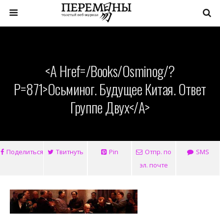
<a Href=/books/osminog/?
P=871>Осьминог. Будущее Китая. Ответ
Группе Двух</a>
Поделиться
Твитнуть
Pin
Отпр. по
SMS
эл. почте