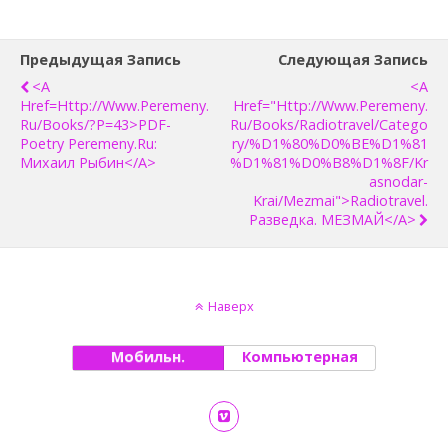
Предыдущая Запись
Следующая Запись
<a
<a
Href=http://www.peremeny.
Href="http://www.peremeny.
Ru/books/?p=43>PDF-
Ru/books/radiotravel/catego
Poetry Peremeny.ru:
Ry/%D1%80%D0%BE%D1%81
Михаил Рыбин</a>
%D1%81%D0%B8%D1%8F/kr
Asnodar-
Krai/mezmai">Radiotravel.
Разведка. МЕЗМАЙ</a>
Наверх
Мобильн.
Компьютерная