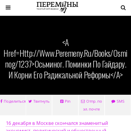
<a
Href=http://www.peremeny.ru/books/osmi
Nog/1237>Осьминог. Поминки По Гайдару.
И Корни Его Радикальной Реформы</a>
Поделиться
Твитнуть
Pin
Отпр. по
SMS
эл. почте
16 декабря в Москве скончался знаменитый
экономист, политический и общественный