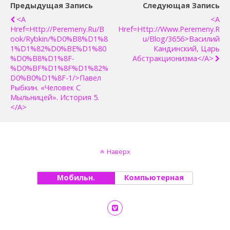
Предыдущая Запись
Следующая Запись
<a
<a
Href=http://peremeny.ru/b
Href=http://www.peremeny.r
Ook/rybkin/%D0%B8%D1%8
U/blog/3656>Василий
1%D1%82%D0%BE%D1%80
Кандинский, Царь
%D0%B8%D1%8F-
Абстракционизма</a>
%D0%BF%D1%8F%D1%82%
D0%B0%D1%8F-1/>Павел
Рыбкин. «Человек С
Мыльницей». История 5.
</a>
Наверх
Мобильн.
Компьютерная