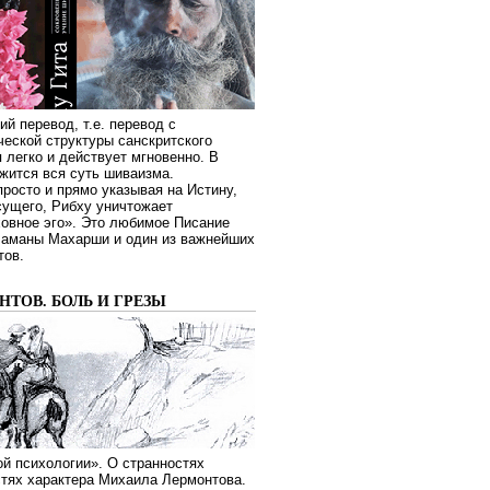
ий перевод, т.е. перевод с
еской структуры санскритского
я легко и действует мгновенно. В
жится вся суть шиваизма.
росто и прямо указывая на Истину,
сущего, Рибху уничтожает
овное эго». Это любимое Писание
Раманы Махарши и один из важнейших
тов.
ТОВ. БОЛЬ И ГРЕЗЫ
й психологии». О странностях
стях характера Михаила Лермонтова.