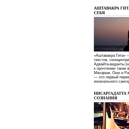
АШТАВАКРА ГИТ
СЕБЯ
«Аштавакра Гита» —
текстов, сконцентр
Адвайта-веданты (н
к прочтению такие 
Махарши, Ошо и Ра
— это первый пере
изначального санск
НИСАРГАДАТТА 
СОЗНАНИЯ