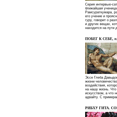
Серия интервью-сат
ближайшая ученица 
Рамсураткумара, ра
его учение и проясн
гуру, говорит о ра
и других вещах, ко
находится на пути 
ПОБЕГ К СЕБЕ, 
Эссе Глеба Давыдов
жизни человечества
воздействия, котор
на нашу жизнь. Чт
искусством, а что н
адвайту. С примера
РИБХУ ГИТА. С