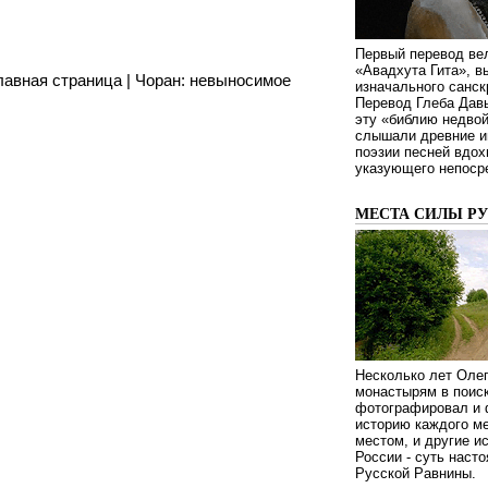
Первый перевод ве
«Авадхута Гита», 
лавная страница
|
Чоран: невыносимое
изначального санск
Перевод Глеба Дав
эту «библию недвой
слышали древние ин
поэзии песней вдох
указующего непосре
МЕСТА СИЛЫ Р
Несколько лет Оле
монастырям в поиск
фотографировал и 
историю каждого ме
местом, и другие и
России - суть наст
Русской Равнины.