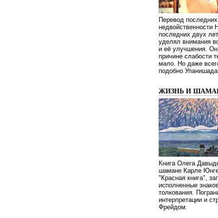
Перевод последних
недвойственности 
последних двух ле
уделял внимания в
и её улучшения. Он
причине слабости т
мало. Но даже всег
подобно Упанишада
ЖИЗНЬ И ШАМА
Книга Олега Давыдо
шамане Карле Юнге
"Красная книга", за
исполненные знаков
толкования. Погран
интерпретации и с
Фрейдом.