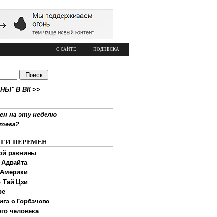
О САЙТЕ
ПОДПИСКА
НЫ" В ВК >>
ен на эту неделю
ртега?
ИГИ ПЕРЕМЕН
ой равнины
 Адвайта
 Америки
 Тай Цзи
ре
ига о Горбачеве
ого человека