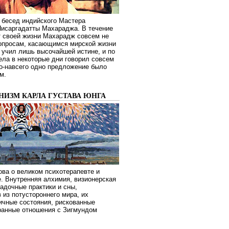
 бесед индийского Мастера
Нисаргадатты Махараджа. В течение
т своей жизни Махарадж совсем не
опросам, касающимся мирской жизни
 учил лишь высочайшей истине, и по
ела в некоторые дни говорил совсем
о-навсего одно предложение было
м.
НИЗМ КАРЛА ГУСТАВА ЮНГА
ва о великом психотерапевте и
. Внутренняя алхимия, визионерская
гадочные практики и сны,
 из потустороннего мира, их
ичные состояния, рискованные
транные отношения с Зигмундом