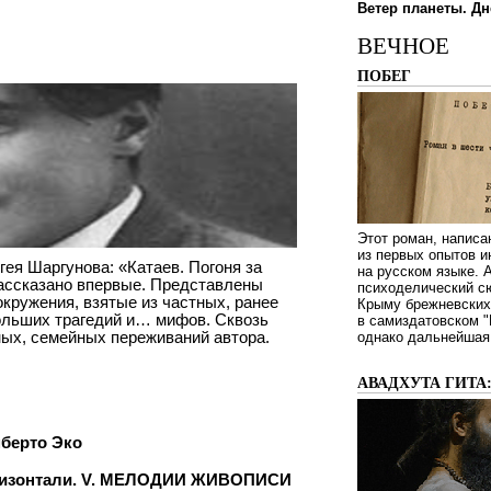
Ветер планеты. Дн
ВЕЧНОЕ
ПОБЕГ
Этот роман, написа
из первых опытов и
гея Шаргунова: «Катаев. Погоня за
на русском языке.
рассказано впервые. Представлены
психоделический сю
окружения, взятые из частных, ранее
Крыму брежневских 
ольших трагедий и… мифов. Сквозь
в самиздатовском "
ых, семейных переживаний автора.
однако дальнейшая 
АВАДХУТА ГИТА
мберто Эко
ризонтали. V. МЕЛОДИИ ЖИВОПИСИ