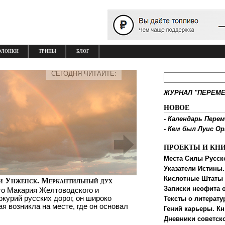
ОЛОНКИ
ТРИПЫ
БЛОГ
СЕГОДНЯ ЧИТАЙТЕ:
ЖУРНАЛ "ПЕРЕМЕ
НОВОЕ
-
Календарь Перем
-
Кем был Луис О
ПРОЕКТЫ И КН
Места Силы Русск
Указатели Истины.
Кислотные Штаты
и Унженск. Меркантильный дух
Записки неофита о
го Макария Желтоводского и
ркурий русских дорог, он широко
Тексты о литерату
ая возникла на месте, где он основал
Гений карьеры. Кн
Дневники советск