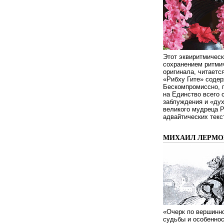
Этот эквиритмическ
сохранением ритмич
оригинала, читаетс
«Рибху Гите» содер
Бескомпромиссно, п
на Единство всего 
заблуждения и «дух
великого мудреца 
адвайтических текс
МИХАИЛ ЛЕРМОН
«Очерк по вершинно
судьбы и особенно