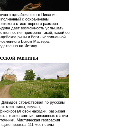
ликого адвайтического Писания
выполненный с сохранением
ритского стихотворного размера.
ыдова дает возможность услышать
ственности» примерно такой, какой ее
дийские риши и йоги - исполненной
новленного Богом Мастера,
дственно на Истину.
УССКОЙ РАВНИНЫ
г Давыдов странствовал по русским
ах мест силы, изучал,
фиксировал свои находки, разбирая
ста, жития святых, связанных с этим
сточники. Мистическая география
оящего проекта. 111 мест силы