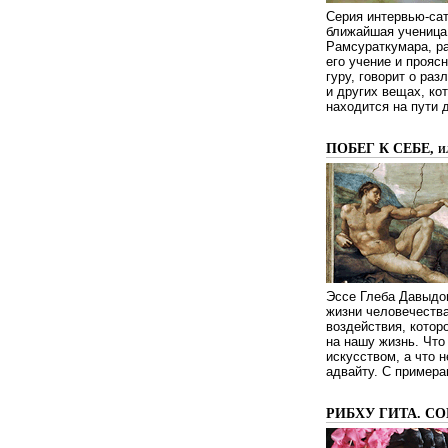
Серия интервью-сат
ближайшая ученица 
Рамсураткумара, ра
его учение и проясн
гуру, говорит о ра
и других вещах, ко
находится на пути 
ПОБЕГ К СЕБЕ, 
Эссе Глеба Давыдов
жизни человечества
воздействия, котор
на нашу жизнь. Чт
искусством, а что н
адвайту. С примера
РИБХУ ГИТА. С