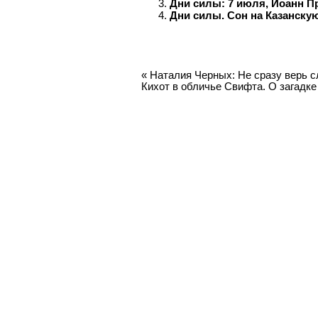
Дни силы: 7 июля, Иоанн Пр
Дни силы. Сон на Казанску
«
Наталия Черных: Не сразу верь с
Кихот в обличье Свифта. О загадк