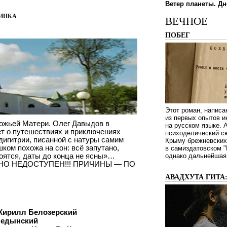
Ветер планеты. Дн
инка
ВЕЧНОЕ
ПОБЕГ
Этот роман, написа
из первых опытов и
ожьей Матери. Олег Давыдов в
на русском языке.
т о путешествиях и приключениях
психоделический сю
игитрии, писанной с натуры самим
Крыму брежневских 
ком похожа на сон: всё запутано,
в самиздатовском "
оятся, даты до конца не ясны»…
однако дальнейшая 
О НЕДОСТУПЕН!!! ПРИЧИНЫ — ПО
АВАДХУТА ГИТА
 Кирилл Белозерский
Медынский