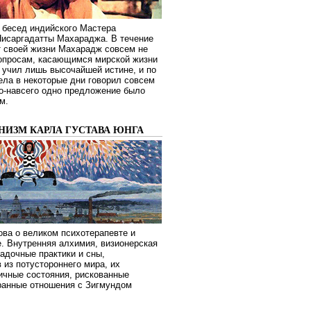
 бесед индийского Мастера
Нисаргадатты Махараджа. В течение
т своей жизни Махарадж совсем не
опросам, касающимся мирской жизни
 учил лишь высочайшей истине, и по
ела в некоторые дни говорил совсем
о-навсего одно предложение было
м.
НИЗМ КАРЛА ГУСТАВА ЮНГА
ва о великом психотерапевте и
. Внутренняя алхимия, визионерская
гадочные практики и сны,
 из потустороннего мира, их
ичные состояния, рискованные
транные отношения с Зигмундом