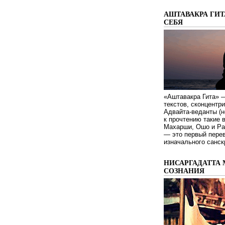
АШТАВАКРА ГИТ
СЕБЯ
«Аштавакра Гита» —
текстов, сконцентр
Адвайта-веданты (н
к прочтению такие 
Махарши, Ошо и Ра
— это первый пере
изначального санск
НИСАРГАДАТТА 
СОЗНАНИЯ