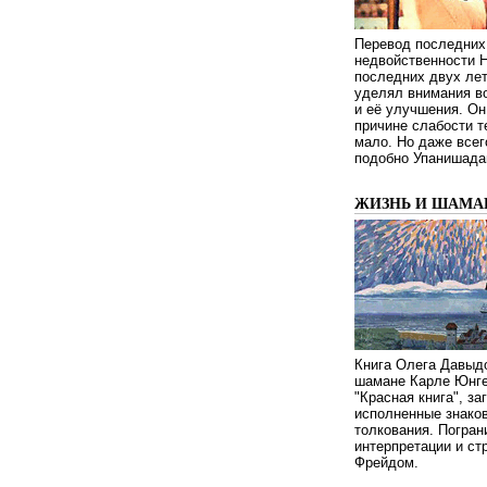
Перевод последних
недвойственности 
последних двух ле
уделял внимания в
и её улучшения. Он
причине слабости т
мало. Но даже всег
подобно Упанишада
ЖИЗНЬ И ШАМА
Книга Олега Давыдо
шамане Карле Юнге
"Красная книга", за
исполненные знаков
толкования. Погран
интерпретации и с
Фрейдом.