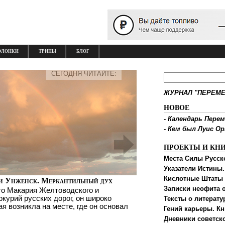
ОЛОНКИ
ТРИПЫ
БЛОГ
СЕГОДНЯ ЧИТАЙТЕ:
ЖУРНАЛ "ПЕРЕМЕ
НОВОЕ
-
Календарь Перем
-
Кем был Луис О
ПРОЕКТЫ И КН
Места Силы Русск
Указатели Истины.
Кислотные Штаты
и Унженск. Меркантильный дух
Записки неофита о
го Макария Желтоводского и
ркурий русских дорог, он широко
Тексты о литерату
ая возникла на месте, где он основал
Гений карьеры. Кн
Дневники советск