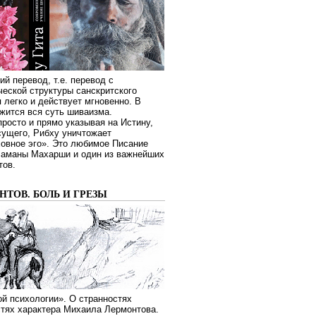
ий перевод, т.е. перевод с
еской структуры санскритского
я легко и действует мгновенно. В
жится вся суть шиваизма.
росто и прямо указывая на Истину,
сущего, Рибху уничтожает
овное эго». Это любимое Писание
Раманы Махарши и один из важнейших
тов.
ТОВ. БОЛЬ И ГРЕЗЫ
й психологии». О странностях
стях характера Михаила Лермонтова.