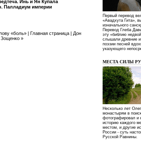
едтеча. Инь и Ян Купала
ю. Палладиум империи
Первый перевод ве
«Авадхута Гита», 
изначального санск
Перевод Глеба Дав
лову «боль»
|
Главная страница
|
Дон
эту «библию недвой
е Зощенко
»
слышали древние ин
поэзии песней вдох
указующего непосре
МЕСТА СИЛЫ Р
Несколько лет Оле
монастырям в поиск
фотографировал и 
историю каждого ме
местом, и другие и
России - суть наст
Русской Равнины.