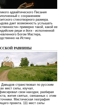
ликого адвайтического Писания
выполненный с сохранением
ритского стихотворного размера.
ыдова дает возможность услышать
ственности» примерно такой, какой ее
дийские риши и йоги - исполненной
новленного Богом Мастера,
дственно на Истину.
УССКОЙ РАВНИНЫ
г Давыдов странствовал по русским
ах мест силы, изучал,
фиксировал свои находки, разбирая
ста, жития святых, связанных с этим
сточники. Мистическая география
оящего проекта. 111 мест силы