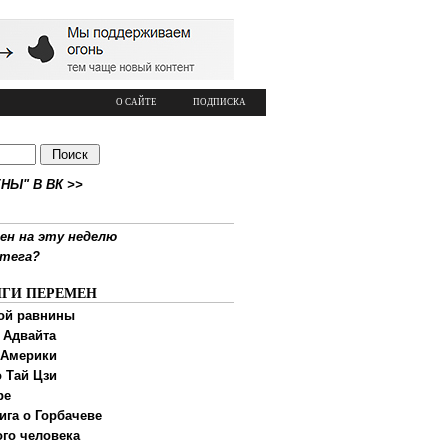
О САЙТЕ
ПОДПИСКА
НЫ" В ВК >>
ен на эту неделю
ртега?
ИГИ ПЕРЕМЕН
ой равнины
 Адвайта
 Америки
 Тай Цзи
ре
ига о Горбачеве
ого человека