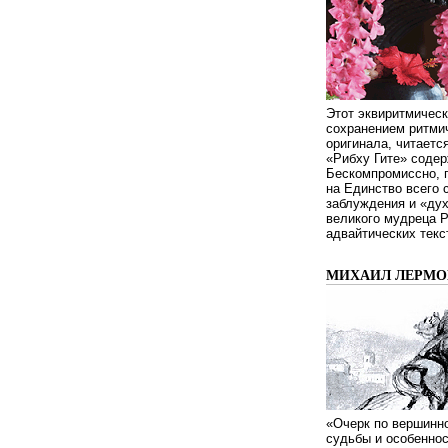
Этот эквиритмическ
сохранением ритмич
оригинала, читаетс
«Рибху Гите» содер
Бескомпромиссно, п
на Единство всего 
заблуждения и «дух
великого мудреца 
адвайтических текс
МИХАИЛ ЛЕРМОН
«Очерк по вершинно
судьбы и особенно