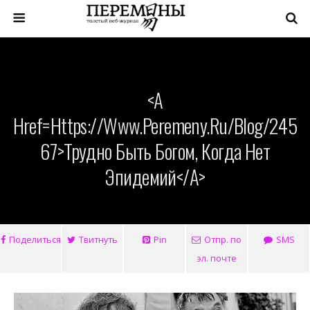
<a
Href=https://www.peremeny.ru/blog/245
67>Трудно Быть Богом, Когда Нет
Эпидемий</a>
Поделиться
Твитнуть
Pin
Отпр. по
SMS
эл. почте