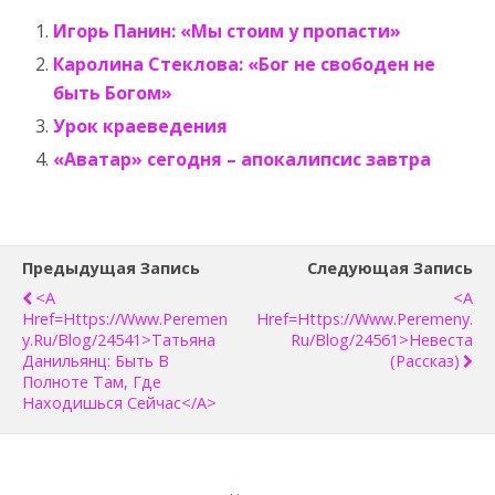
Игорь Панин: «Мы стоим у пропасти»
Каролина Стеклова: «Бог не свободен не
быть Богом»
Урок краеведения
«Аватар» сегодня – апокалипсис завтра
Предыдущая Запись
Следующая Запись
<a
<a
Href=https://www.peremen
Href=https://www.peremeny.
Y.ru/blog/24541>Татьяна
Ru/blog/24561>Невеста
Данильянц: Быть В
(рассказ)
Полноте Там, Где
Находишься Сейчас</a>