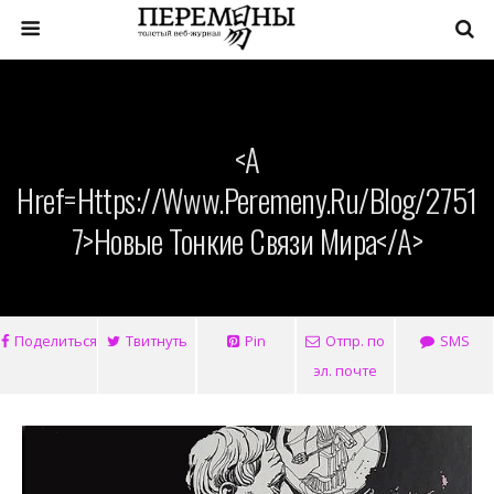
<a
Href=https://www.peremeny.ru/blog/2751
7>Новые Тонкие Связи Мира</a>
Поделиться
Твитнуть
Pin
Отпр. по
SMS
эл. почте