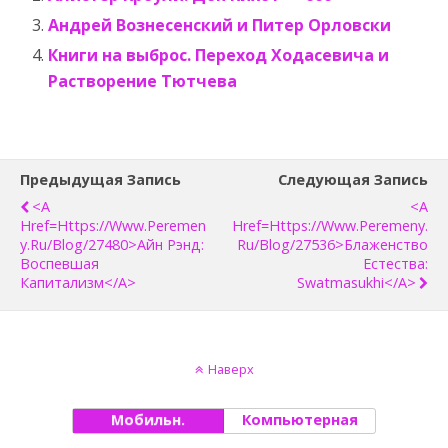
Андрей Вознесенский и Питер Орловски
Книги на выброс. Переход Ходасевича и
Растворение Тютчева
Предыдущая Запись
Следующая Запись
<a
<a
Href=https://www.peremen
Href=https://www.peremeny.
Y.ru/blog/27480>Айн Рэнд:
Ru/blog/27536>Блаженство
Воспевшая
Естества:
Капитализм</a>
Swatmasukhi</a>
Наверх
Мобильн.
Компьютерная