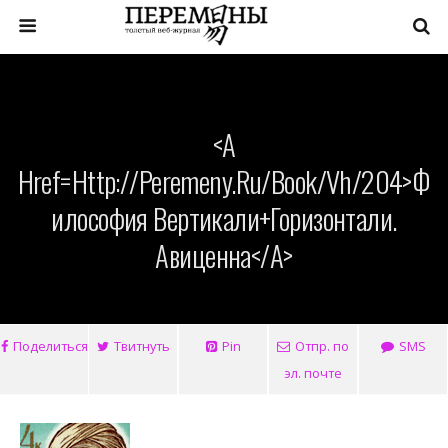
<a
Href=http://peremeny.ru/book/vh/204>Ф
Илософия Вертикали+Горизонтали.
Авиценна</a>
Поделиться
Твитнуть
Pin
Отпр. по
SMS
эл. почте