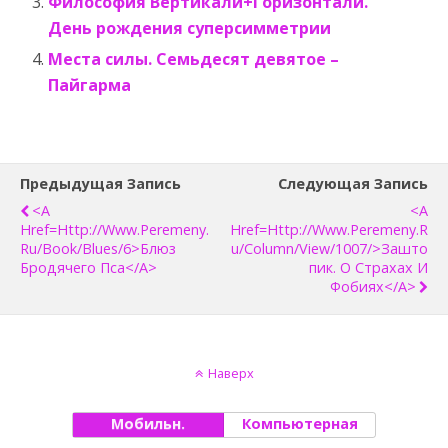
Философия Вертикали+Горизонтали.
День рождения суперсимметрии
Места силы. Семьдесят девятое –
Пайгарма
Предыдущая Запись
Следующая Запись
<a
<a
Href=http://www.peremeny.
Href=http://www.peremeny.r
Ru/book/blues/6>Блюз
U/column/view/1007/>Зашто
Бродячего Пса</a>
Пик. О Страхах И
Фобиях</a>
Наверх
Мобильн.
Компьютерная