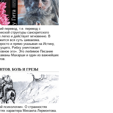
ий перевод, т.е. перевод с
еской структуры санскритского
я легко и действует мгновенно. В
жится вся суть шиваизма.
росто и прямо указывая на Истину,
сущего, Рибху уничтожает
овное эго». Это любимое Писание
Раманы Махарши и один из важнейших
тов.
ТОВ. БОЛЬ И ГРЕЗЫ
й психологии». О странностях
стях характера Михаила Лермонтова.