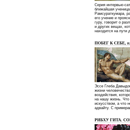
Серия интервью-сат
ближайшая ученица 
Рамсураткумара, ра
его учение и проясн
гуру, говорит о ра
и других вещах, ко
находится на пути 
ПОБЕГ К СЕБЕ, 
Эссе Глеба Давыдов
жизни человечества
воздействия, котор
на нашу жизнь. Чт
искусством, а что н
адвайту. С примера
РИБХУ ГИТА. С