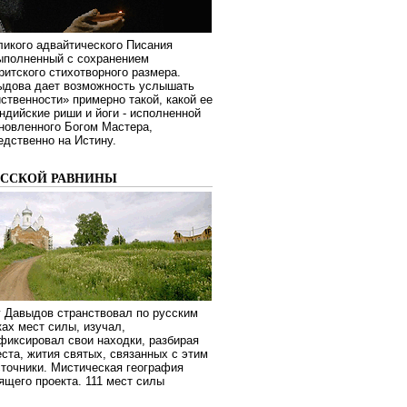
ликого адвайтического Писания
выполненный с сохранением
ритского стихотворного размера.
ыдова дает возможность услышать
ственности» примерно такой, какой ее
дийские риши и йоги - исполненной
новленного Богом Мастера,
дственно на Истину.
УССКОЙ РАВНИНЫ
г Давыдов странствовал по русским
ах мест силы, изучал,
фиксировал свои находки, разбирая
ста, жития святых, связанных с этим
сточники. Мистическая география
оящего проекта. 111 мест силы