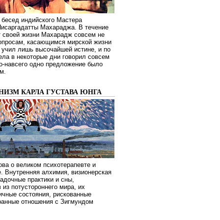
 бесед индийского Мастера
Нисаргадатты Махараджа. В течение
т своей жизни Махарадж совсем не
опросам, касающимся мирской жизни
 учил лишь высочайшей истине, и по
ела в некоторые дни говорил совсем
о-навсего одно предложение было
м.
НИЗМ КАРЛА ГУСТАВА ЮНГА
ва о великом психотерапевте и
. Внутренняя алхимия, визионерская
гадочные практики и сны,
 из потустороннего мира, их
ичные состояния, рискованные
транные отношения с Зигмундом