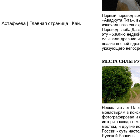
Первый перевод ве
«Авадхута Гита», 
а Астафьева
|
Главная страница
|
Кай.
изначального санск
Перевод Глеба Дав
эту «библию недвой
слышали древние ин
поэзии песней вдох
указующего непосре
МЕСТА СИЛЫ Р
Несколько лет Оле
монастырям в поиск
фотографировал и 
историю каждого ме
местом, и другие и
России - суть наст
Русской Равнины.