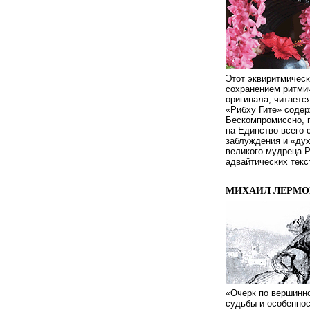
Этот эквиритмическ
сохранением ритмич
оригинала, читаетс
«Рибху Гите» содер
Бескомпромиссно, п
на Единство всего 
заблуждения и «дух
великого мудреца 
адвайтических текс
МИХАИЛ ЛЕРМОН
«Очерк по вершинно
судьбы и особенно