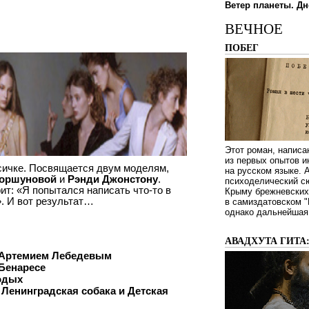
Ветер планеты. Дн
ВЕЧНОЕ
ПОБЕГ
Этот роман, написа
из первых опытов и
ксичке. Посвящается двум моделям,
на русском языке.
Коршуновой
и
Рэнди Джонстону
.
психоделический сю
рит: «Я попытался написать что-то в
Крыму брежневских 
». И вот результат…
в самиздатовском "
однако дальнейшая 
АВАДХУТА ГИТА
 Артемием Лебедевым
Бенаресе
одых
 Ленинградская собака и Детская