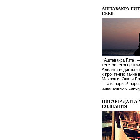
АШТАВАКРА ГИТ
СЕБЯ
«Аштавакра Гита» —
текстов, сконцентр
Адвайта-веданты (н
к прочтению такие 
Махарши, Ошо и Ра
— это первый пере
изначального санск
НИСАРГАДАТТА 
СОЗНАНИЯ