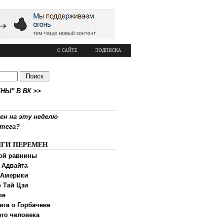
О САЙТЕ
ПОДПИСКА
НЫ" В ВК >>
ен на эту неделю
ртега?
ИГИ ПЕРЕМЕН
ой равнины
 Адвайта
 Америки
 Тай Цзи
ре
ига о Горбачеве
ого человека