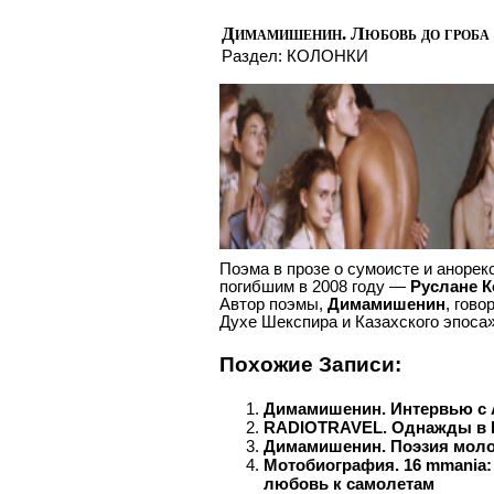
Димамишенин. Любовь до гроба
Раздел:
КОЛОНКИ
Поэма в прозе о сумоисте и аноре
погибшим в 2008 году —
Руслане 
Автор поэмы,
Димамишенин
, гово
Духе Шекспира и Казахского эпоса
Похожие Записи:
Димамишенин. Интервью с
RADIOTRAVEL. Однажды в 
Димамишенин. Поэзия мол
Мотобиография. 16 mmania:
любовь к самолетам