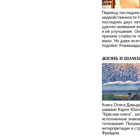
Перевод последних
недвойственности 
последних двух ле
уделял внимания в
и её улучшения. Он
причине слабости т
мало. Но даже всег
подобно Упанишада
ЖИЗНЬ И ШАМА
Книга Олега Давыдо
шамане Карле Юнге
"Красная книга", за
исполненные знаков
толкования. Погран
интерпретации и с
Фрейдом.