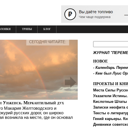
ОЛОНКИ
ТРИПЫ
БЛОГ
СЕГОДНЯ ЧИТАЙТЕ:
ЖУРНАЛ "ПЕРЕМЕ
НОВОЕ
-
Календарь Перем
-
Кем был Луис О
ПРОЕКТЫ И КН
Места Силы Русск
Указатели Истины.
Кислотные Штаты
и Унженск. Меркантильный дух
Записки неофита о
го Макария Желтоводского и
ркурий русских дорог, он широко
Тексты о литерату
ая возникла на месте, где он основал
Гений карьеры. Кн
Дневники советск