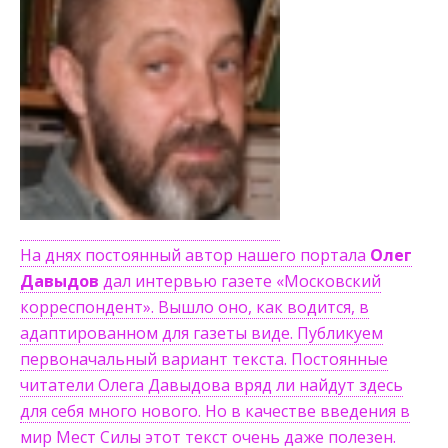
На днях постоянный автор нашего портала
Олег
Давыдов
дал интервью газете «Московский
корреспондент». Вышло оно, как водится, в
адаптированном для газеты виде. Публикуем
первоначальный вариант текста. Постоянные
читатели Олега Давыдова вряд ли найдут здесь
для себя много нового. Но в качестве введения в
мир Мест Силы этот текст очень даже полезен.