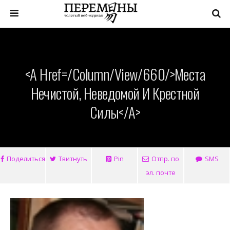
<a Href=/column/view/660/>Места
Нечистой, Неведомой И Крестной
Силы</a>
Поделиться
Твитнуть
Pin
Отпр. по
SMS
эл. почте