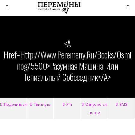
<a
Href=http://www.peremeny.ru/books/osmi
Nog/5500>Разумная Машина, Или
Гениальный Собеседник</a>
Поделиться
Твитнуть
Pin
Отпр. по эл.
SMS
почте