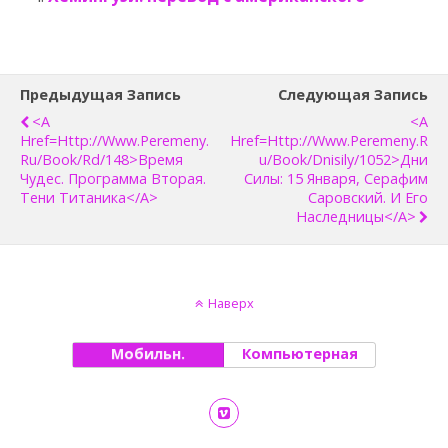
Предыдущая Запись
Следующая Запись
<a
<a
Href=http://www.peremeny.
Href=http://www.peremeny.r
Ru/book/rd/148>Время
U/book/dnisily/1052>Дни
Чудес. Программа Вторая.
Силы: 15 Января, Серафим
Тени Титаника</a>
Саровский. И Его
Наследницы</a>
Наверх
Мобильн.
Компьютерная