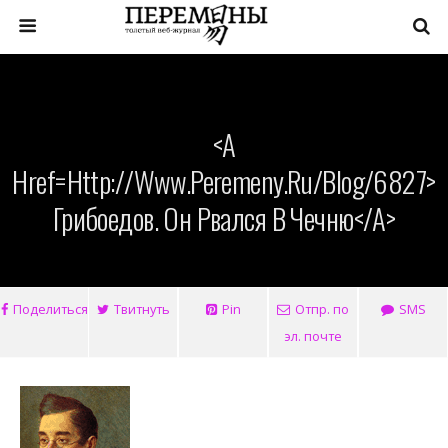
<a
Href=http://www.peremeny.ru/blog/6827>
Грибоедов. Он Рвался В Чечню</a>
Поделиться
Твитнуть
Pin
Отпр. по
SMS
эл. почте