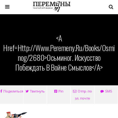
<a
Href=http://www.peremeny.ru/books/osmi
Nog/2680>Осьминог. Искусство
Побеждать В Войне Смыслов</a>
Поделиться
Твитнуть
Pin
Отпр. по
SMS
эл. почте