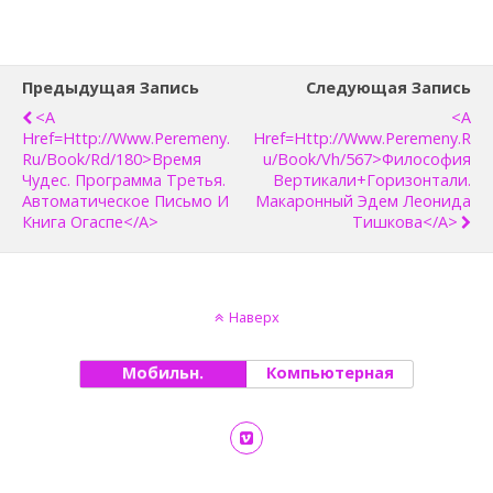
Предыдущая Запись
Следующая Запись
<a
<a
Href=http://www.peremeny.
Href=http://www.peremeny.r
Ru/book/rd/180>Время
U/book/vh/567>Философия
Чудес. Программа Третья.
Вертикали+Горизонтали.
Автоматическое Письмо И
Макаронный Эдем Леонида
Книга Огаспе</a>
Тишкова</a>
Наверх
Мобильн.
Компьютерная