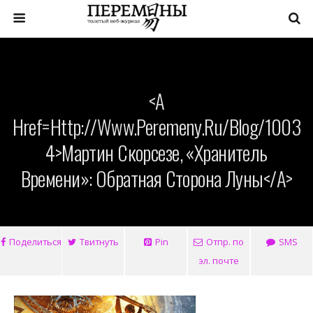
<a
Href=http://www.peremeny.ru/blog/1003
4>Мартин Скорсезе, «Хранитель
Времени»: Обратная Сторона Луны</a>
Поделиться
Твитнуть
Pin
Отпр. по
SMS
эл. почте