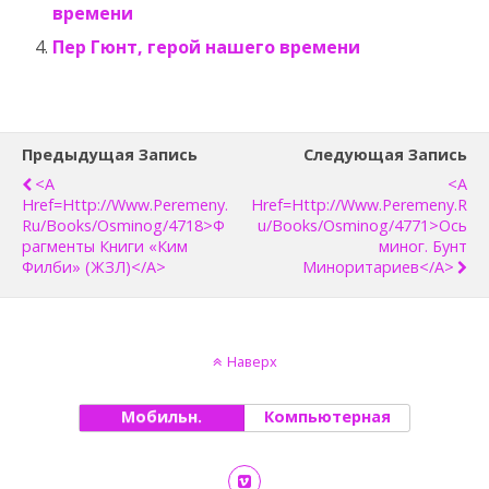
времени
Пер Гюнт, герой нашего времени
Предыдущая Запись
Следующая Запись
<a
<a
Href=http://www.peremeny.
Href=http://www.peremeny.r
Ru/books/osminog/4718>Ф
U/books/osminog/4771>Ось
Рагменты Книги «Ким
Миног. Бунт
Филби» (ЖЗЛ)</a>
Миноритариев</a>
Наверх
Мобильн.
Компьютерная