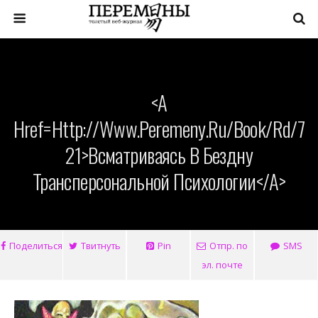
<a
Href=http://www.peremeny.ru/book/rd/7
21>Всматриваясь В Бездну
Трансперсональной Психологии</a>
Поделиться
Твитнуть
Pin
Отпр. по
SMS
эл. почте