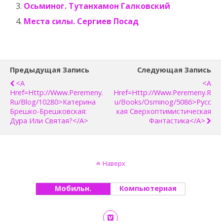
Осьминог. Тутанхамон Галковский
Места силы. Сергиев Посад
Предыдущая Запись
Следующая Запись
<a
<a
Href=http://www.peremeny.
Href=http://www.peremeny.r
Ru/blog/10280>Катерина
U/books/osminog/5086>Русс
Брешко-Брешковская:
Кая Сверхоптимистическая
Дура Или Святая?</a>
Фантастика</a>
Наверх
Мобильн.
Компьютерная