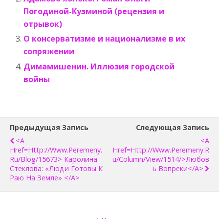
Погодиной-Кузминой (рецензия и
отрывок)
О консерватизме и национализме в их
сопряжении
Димамишенин. Иллюзия городской
войны
Предыдущая Запись
Следующая Запись
<a
<a
Href=http://www.peremeny.
Href=http://www.peremeny.r
Ru/blog/15673> Каролина
U/column/view/1514/>Любов
Стеклова: «Люди Готовы К
Ь Вопреки</a>
Раю На Земле» </a>