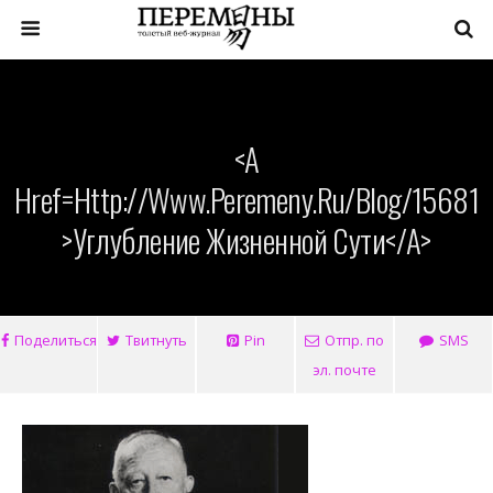
<a
Href=http://www.peremeny.ru/blog/15681
>Углубление Жизненной Сути</a>
Поделиться
Твитнуть
Pin
Отпр. по
SMS
эл. почте