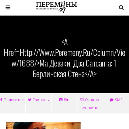
<a
Href=http://www.peremeny.ru/column/vie
W/1688/>Ма Деваки. Два Сатсанга: 1.
Берлинская Стена</a>
Поделиться
Твитнуть
Pin
Отпр. по
SMS
эл. почте