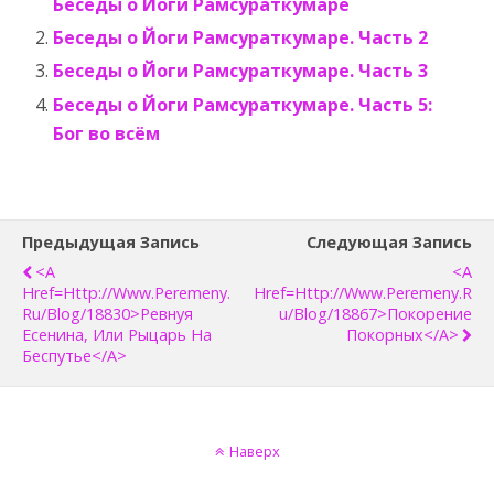
Беседы о Йоги Рамсураткумаре
Беседы о Йоги Рамсураткумаре. Часть 2
Беседы о Йоги Рамсураткумаре. Часть 3
Беседы о Йоги Рамсураткумаре. Часть 5:
Бог во всём
Предыдущая Запись
Следующая Запись
<a
<a
Href=http://www.peremeny.
Href=http://www.peremeny.r
Ru/blog/18830>Ревнуя
U/blog/18867>Покорение
Есенина, Или Рыцарь На
Покорных</a>
Беспутье</a>
Наверх