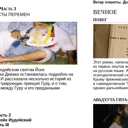
Ветер планеты. Дн
Часть 3
ВЕЧНОЕ
КТЫ ПЕРЕМЕН
ПОБЕГ
Этот роман, написа
из первых опытов и
индийском святом Йоги
на русском языке.
жи Деваки остановилась подробно на
психоделический сю
. И рассказала несколько историй из
Крыму брежневских 
трирующих принцип Гуру, и о том,
в самиздатовском "
между Гуру и его преданными
однако дальнейшая 
АВАДХУТА ГИТА
сть 2
Рейх Иудейский
ь III