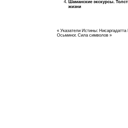
Шаманские экскурсы. Толсто
жизни
«
Указатели Истины: Нисаргадатта
Осьминог. Сила символов
»