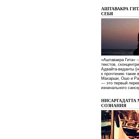
АШТАВАКРА ГИТ
СЕБЯ
«Аштавакра Гита» —
текстов, сконцентр
Адвайта-веданты (н
к прочтению такие 
Махарши, Ошо и Ра
— это первый пере
изначального санск
НИСАРГАДАТТА 
СОЗНАНИЯ