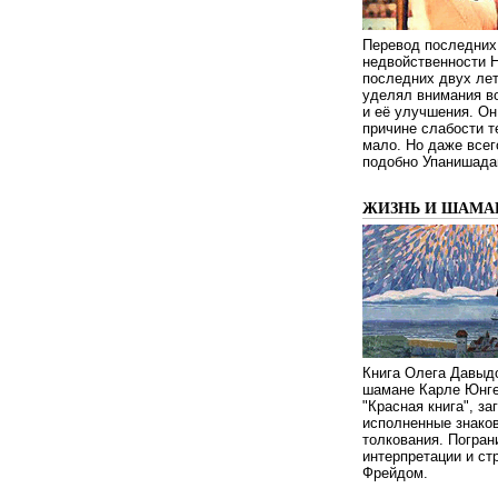
Перевод последних
недвойственности 
последних двух ле
уделял внимания в
и её улучшения. Он
причине слабости т
мало. Но даже всег
подобно Упанишада
ЖИЗНЬ И ШАМА
Книга Олега Давыдо
шамане Карле Юнге
"Красная книга", за
исполненные знаков
толкования. Погран
интерпретации и с
Фрейдом.