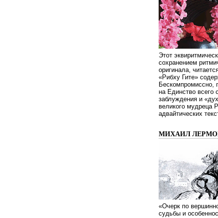
Этот эквиритмическ
сохранением ритмич
оригинала, читаетс
«Рибху Гите» содер
Бескомпромиссно, п
на Единство всего 
заблуждения и «дух
великого мудреца 
адвайтических текс
МИХАИЛ ЛЕРМОН
«Очерк по вершинно
судьбы и особенно