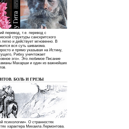
ий перевод, т.е. перевод с
еской структуры санскритского
я легко и действует мгновенно. В
жится вся суть шиваизма.
росто и прямо указывая на Истину,
сущего, Рибху уничтожает
овное эго». Это любимое Писание
Раманы Махарши и один из важнейших
тов.
ТОВ. БОЛЬ И ГРЕЗЫ
й психологии». О странностях
стях характера Михаила Лермонтова.