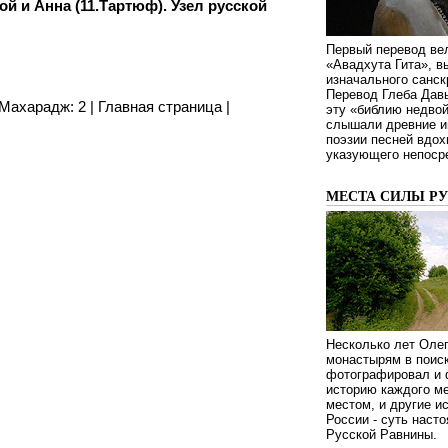
й и Анна (11.Тартюф). Узел русской
Первый перевод ве
«Авадхута Гита», 
изначального санск
Перевод Глеба Дав
 Махарадж: 2
|
Главная страница
|
эту «библию недвой
слышали древние ин
поэзии песней вдох
указующего непосре
МЕСТА СИЛЫ Р
Несколько лет Оле
монастырям в поиск
фотографировал и 
историю каждого ме
местом, и другие и
России - суть наст
Русской Равнины.