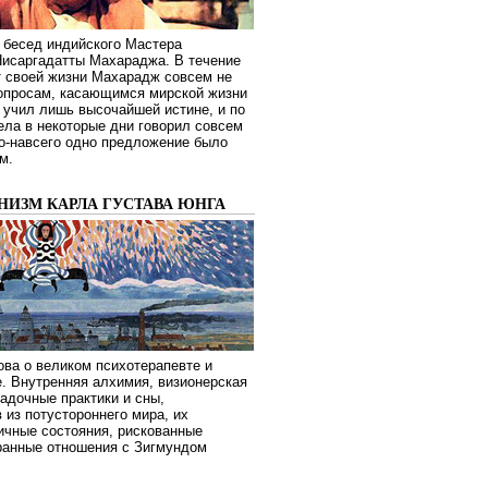
 бесед индийского Мастера
Нисаргадатты Махараджа. В течение
т своей жизни Махарадж совсем не
опросам, касающимся мирской жизни
 учил лишь высочайшей истине, и по
ела в некоторые дни говорил совсем
о-навсего одно предложение было
м.
НИЗМ КАРЛА ГУСТАВА ЮНГА
ва о великом психотерапевте и
. Внутренняя алхимия, визионерская
гадочные практики и сны,
 из потустороннего мира, их
ичные состояния, рискованные
транные отношения с Зигмундом