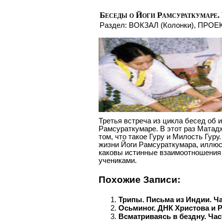
Беседы о Йоги Рамсураткумаре. 
Раздел:
ВОКЗАЛ (Колонки)
,
ПРОЕ
Третья встреча из цикла бесед об 
Рамсураткумаре. В этот раз Матад
том, что такое Гуру и Милость Гуру
жизни Йоги Рамсураткумара, иллюс
каковы истинные взаимоотношения 
учениками.
Похожие Записи:
Трипы. Письма из Индии. Ча
Осьминог. ДНК Христова и 
Всматриваясь в бездну. Част