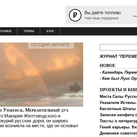
ОЛОНКИ
ТРИПЫ
БЛОГ
СЕГОДНЯ ЧИТАЙТЕ:
ЖУРНАЛ "ПЕРЕМЕ
НОВОЕ
-
Календарь Перем
-
Кем был Луис О
ПРОЕКТЫ И КН
Места Силы Русск
Указатели Истины.
Кислотные Штаты
и Унженск. Меркантильный дух
Записки неофита о
го Макария Желтоводского и
ркурий русских дорог, он широко
Тексты о литерату
ая возникла на месте, где он основал
Гений карьеры. Кн
Дневники советск