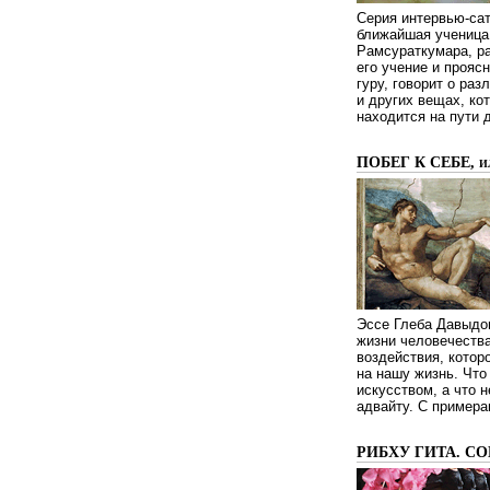
Серия интервью-сат
ближайшая ученица 
Рамсураткумара, ра
его учение и проясн
гуру, говорит о ра
и других вещах, ко
находится на пути 
ПОБЕГ К СЕБЕ, 
Эссе Глеба Давыдов
жизни человечества
воздействия, котор
на нашу жизнь. Чт
искусством, а что н
адвайту. С примера
РИБХУ ГИТА. С