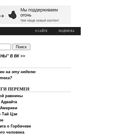
О САЙТЕ
ПОДПИСКА
НЫ" В ВК >>
ен на эту неделю
ртега?
ИГИ ПЕРЕМЕН
ой равнины
 Адвайта
 Америки
 Тай Цзи
ре
ига о Горбачеве
ого человека