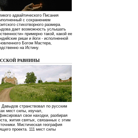
ликого адвайтического Писания
выполненный с сохранением
ритского стихотворного размера.
ыдова дает возможность услышать
ственности» примерно такой, какой ее
дийские риши и йоги - исполненной
новленного Богом Мастера,
дственно на Истину.
УССКОЙ РАВНИНЫ
г Давыдов странствовал по русским
ах мест силы, изучал,
фиксировал свои находки, разбирая
ста, жития святых, связанных с этим
сточники. Мистическая география
оящего проекта. 111 мест силы