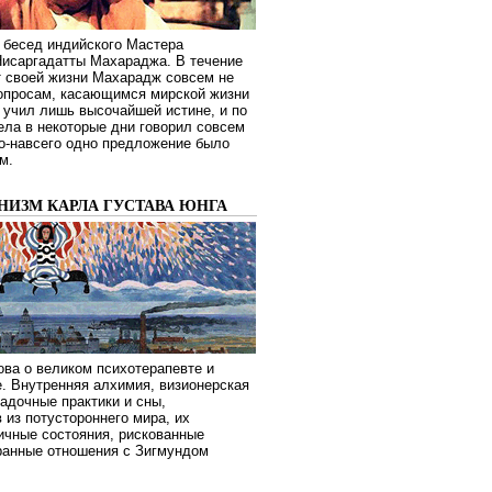
 бесед индийского Мастера
Нисаргадатты Махараджа. В течение
т своей жизни Махарадж совсем не
опросам, касающимся мирской жизни
 учил лишь высочайшей истине, и по
ела в некоторые дни говорил совсем
о-навсего одно предложение было
м.
НИЗМ КАРЛА ГУСТАВА ЮНГА
ва о великом психотерапевте и
. Внутренняя алхимия, визионерская
гадочные практики и сны,
 из потустороннего мира, их
ичные состояния, рискованные
транные отношения с Зигмундом