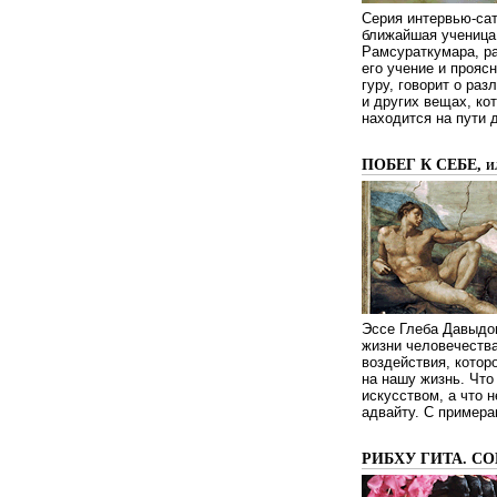
Серия интервью-сат
ближайшая ученица 
Рамсураткумара, ра
его учение и проясн
гуру, говорит о ра
и других вещах, ко
находится на пути 
ПОБЕГ К СЕБЕ, 
Эссе Глеба Давыдов
жизни человечества
воздействия, котор
на нашу жизнь. Чт
искусством, а что н
адвайту. С примера
РИБХУ ГИТА. С