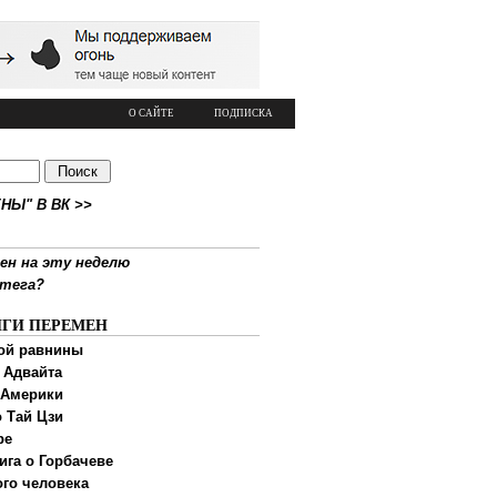
О САЙТЕ
ПОДПИСКА
НЫ" В ВК >>
ен на эту неделю
ртега?
ИГИ ПЕРЕМЕН
ой равнины
 Адвайта
 Америки
 Тай Цзи
ре
ига о Горбачеве
ого человека