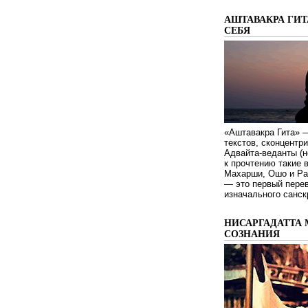
АШТАВАКРА ГИТ
СЕБЯ
«Аштавакра Гита» —
текстов, сконцентр
Адвайта-веданты (н
к прочтению такие 
Махарши, Ошо и Ра
— это первый пере
изначального санск
НИСАРГАДАТТА 
СОЗНАНИЯ