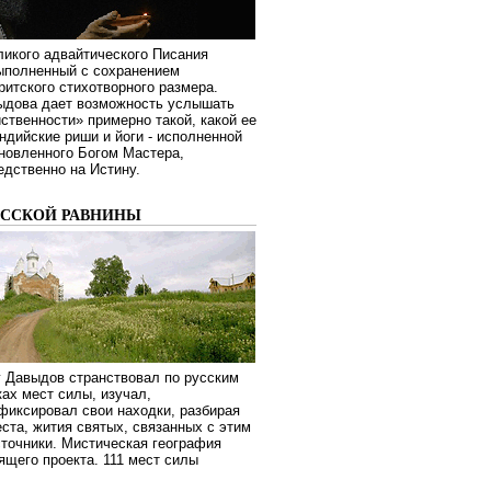
ликого адвайтического Писания
выполненный с сохранением
ритского стихотворного размера.
ыдова дает возможность услышать
ственности» примерно такой, какой ее
дийские риши и йоги - исполненной
новленного Богом Мастера,
дственно на Истину.
УССКОЙ РАВНИНЫ
г Давыдов странствовал по русским
ах мест силы, изучал,
фиксировал свои находки, разбирая
ста, жития святых, связанных с этим
сточники. Мистическая география
оящего проекта. 111 мест силы