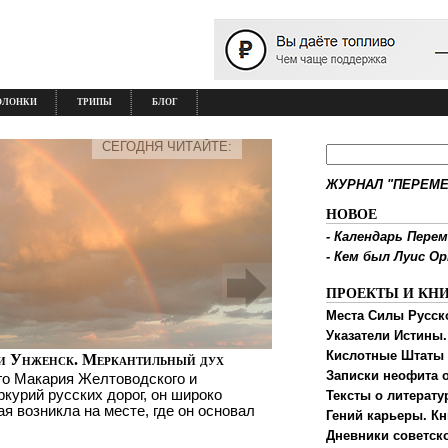
ОЛОНКИ
ТРИПЫ
БЛОГ
СЕГОДНЯ ЧИТАЙТЕ:
ЖУРНАЛ "ПЕРЕМЕ
НОВОЕ
-
Календарь Перем
-
Кем был Луис О
ПРОЕКТЫ И КН
Места Силы Русск
Указатели Истины.
Кислотные Штаты
и Унженск. Меркантильный дух
Записки неофита о
го Макария Желтоводского и
ркурий русских дорог, он широко
Тексты о литерату
ая возникла на месте, где он основал
Гений карьеры. Кн
Дневники советск