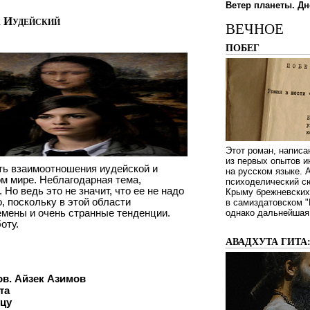
Ветер планеты. Дн
х Иудейский
ВЕЧНОЕ
ПОБЕГ
Этот роман, написа
из первых опытов и
ть взаимоотношения иудейской и
на русском языке.
ом мире. Неблагодарная тема,
психоделический сю
 Но ведь это не значит, что ее не надо
Крыму брежневских 
, поскольку в этой области
в самиздатовском "
мены и очень странные тенденции.
однако дальнейшая 
оту.
АВАДХУТА ГИТА
в. Айзек Азимов
та
ицу