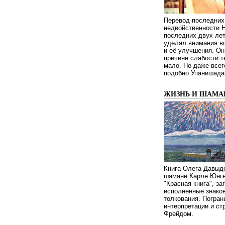
Перевод последних
недвойственности 
последних двух ле
уделял внимания в
и её улучшения. Он
причине слабости т
мало. Но даже всег
подобно Упанишада
ЖИЗНЬ И ШАМА
Книга Олега Давыдо
шамане Карле Юнге
"Красная книга", за
исполненные знаков
толкования. Погран
интерпретации и с
Фрейдом.