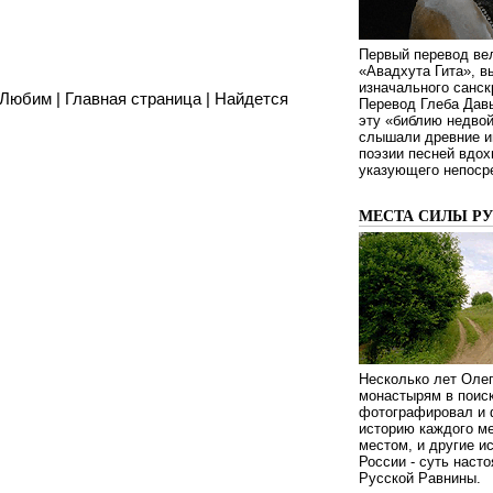
Первый перевод ве
«Авадхута Гита», 
изначального санск
 Любим
|
Главная страница
|
Найдется
Перевод Глеба Дав
эту «библию недвой
слышали древние ин
поэзии песней вдох
указующего непосре
МЕСТА СИЛЫ Р
Несколько лет Оле
монастырям в поиск
фотографировал и 
историю каждого ме
местом, и другие и
России - суть наст
Русской Равнины.