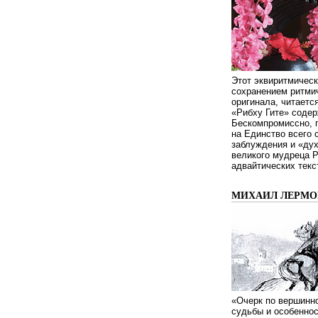
Этот эквиритмическ
сохранением ритмич
оригинала, читаетс
«Рибху Гите» содер
Бескомпромиссно, п
на Единство всего 
заблуждения и «дух
великого мудреца 
адвайтических текс
МИХАИЛ ЛЕРМОН
«Очерк по вершинно
судьбы и особенно