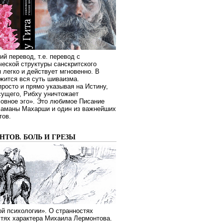
ий перевод, т.е. перевод с
еской структуры санскритского
я легко и действует мгновенно. В
жится вся суть шиваизма.
росто и прямо указывая на Истину,
сущего, Рибху уничтожает
овное эго». Это любимое Писание
Раманы Махарши и один из важнейших
тов.
ТОВ. БОЛЬ И ГРЕЗЫ
й психологии». О странностях
стях характера Михаила Лермонтова.