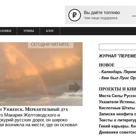
ОЛОНКИ
ТРИПЫ
БЛОГ
СЕГОДНЯ ЧИТАЙТЕ:
ЖУРНАЛ "ПЕРЕМЕ
НОВОЕ
-
Календарь Перем
-
Кем был Луис О
ПРОЕКТЫ И КН
Места Силы Русск
Указатели Истины.
Кислотные Штаты
и Унженск. Меркантильный дух
Записки неофита о
го Макария Желтоводского и
ркурий русских дорог, он широко
Тексты о литерату
ая возникла на месте, где он основал
Гений карьеры. Кн
Дневники советск