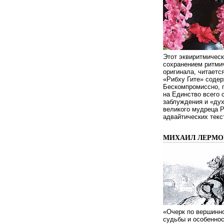
Этот эквиритмическ
сохранением ритмич
оригинала, читаетс
«Рибху Гите» содер
Бескомпромиссно, п
на Единство всего 
заблуждения и «дух
великого мудреца 
адвайтических текс
МИХАИЛ ЛЕРМОН
«Очерк по вершинно
судьбы и особенно