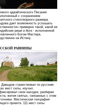
ликого адвайтического Писания
выполненный с сохранением
ритского стихотворного размера.
ыдова дает возможность услышать
ственности» примерно такой, какой ее
дийские риши и йоги - исполненной
новленного Богом Мастера,
дственно на Истину.
УССКОЙ РАВНИНЫ
г Давыдов странствовал по русским
ах мест силы, изучал,
фиксировал свои находки, разбирая
ста, жития святых, связанных с этим
сточники. Мистическая география
оящего проекта. 111 мест силы