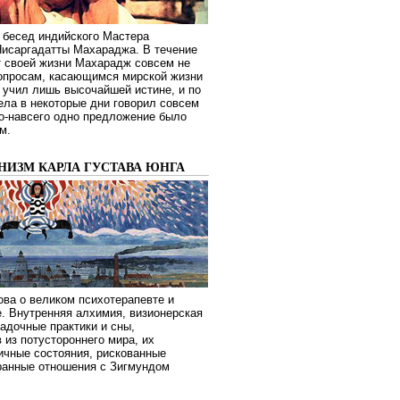
 бесед индийского Мастера
Нисаргадатты Махараджа. В течение
т своей жизни Махарадж совсем не
опросам, касающимся мирской жизни
 учил лишь высочайшей истине, и по
ела в некоторые дни говорил совсем
о-навсего одно предложение было
м.
НИЗМ КАРЛА ГУСТАВА ЮНГА
ва о великом психотерапевте и
. Внутренняя алхимия, визионерская
гадочные практики и сны,
 из потустороннего мира, их
ичные состояния, рискованные
транные отношения с Зигмундом