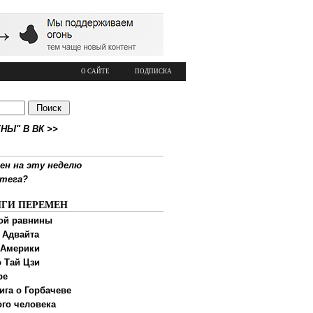
О САЙТЕ
ПОДПИСКА
НЫ" В ВК >>
ен на эту неделю
ртега?
ИГИ ПЕРЕМЕН
ой равнины
 Адвайта
 Америки
 Тай Цзи
ре
ига о Горбачеве
ого человека