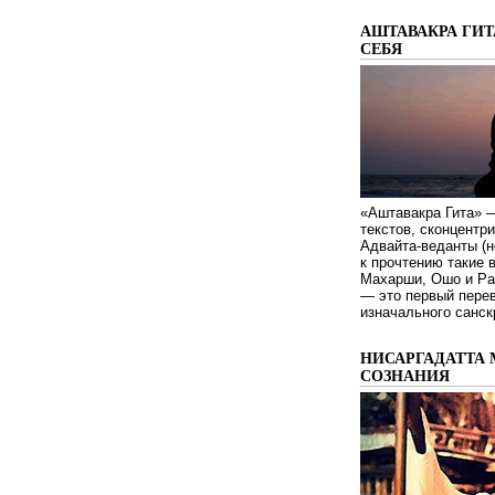
АШТАВАКРА ГИТ
СЕБЯ
«Аштавакра Гита» —
текстов, сконцентр
Адвайта-веданты (н
к прочтению такие 
Махарши, Ошо и Ра
— это первый пере
изначального санск
НИСАРГАДАТТА 
СОЗНАНИЯ