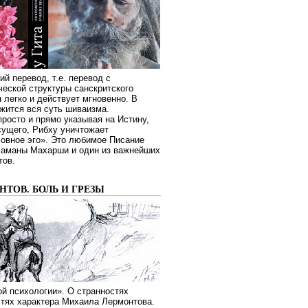
ий перевод, т.е. перевод с
еской структуры санскритского
я легко и действует мгновенно. В
жится вся суть шиваизма.
росто и прямо указывая на Истину,
сущего, Рибху уничтожает
овное эго». Это любимое Писание
Раманы Махарши и один из важнейших
тов.
ТОВ. БОЛЬ И ГРЕЗЫ
й психологии». О странностях
стях характера Михаила Лермонтова.