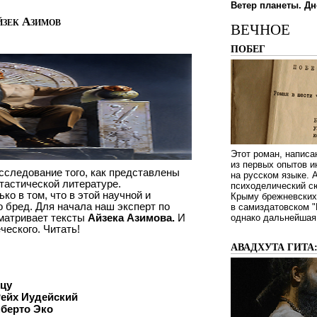
Ветер планеты. Дн
йзек Азимов
ВЕЧНОЕ
ПОБЕГ
Этот роман, написа
из первых опытов и
сследование того, как представлены
на русском языке.
тастической литературе.
психоделический сю
ко в том, что в этой научной и
Крыму брежневских 
о бред. Для начала наш эксперт по
в самиздатовском "
матривает тексты
Айзека Азимова.
И
однако дальнейшая 
ческого. Читать!
АВАДХУТА ГИТА
ицу
Рейх Иудейский
мберто Эко