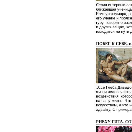
Серия интервью-сат
ближайшая ученица 
Рамсураткумара, ра
его учение и проясн
гуру, говорит о ра
и других вещах, ко
находится на пути 
ПОБЕГ К СЕБЕ, 
Эссе Глеба Давыдов
жизни человечества
воздействия, котор
на нашу жизнь. Чт
искусством, а что н
адвайту. С примера
РИБХУ ГИТА. С