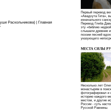
Первый перевод ве
«Авадхута Гита», 
изначального санск
душе Раскольникова)
|
Главная
Перевод Глеба Дав
»
эту «библию недвой
слышали древние ин
поэзии песней вдох
указующего непосре
МЕСТА СИЛЫ Р
Несколько лет Оле
монастырям в поиск
фотографировал и 
историю каждого ме
местом, и другие и
России - суть наст
Русской Равнины.