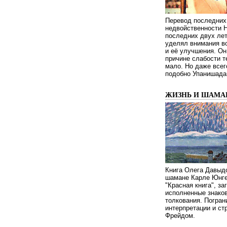
Перевод последних
недвойственности 
последних двух ле
уделял внимания в
и её улучшения. Он
причине слабости т
мало. Но даже всег
подобно Упанишада
ЖИЗНЬ И ШАМА
Книга Олега Давыдо
шамане Карле Юнге
"Красная книга", за
исполненные знаков
толкования. Погран
интерпретации и с
Фрейдом.