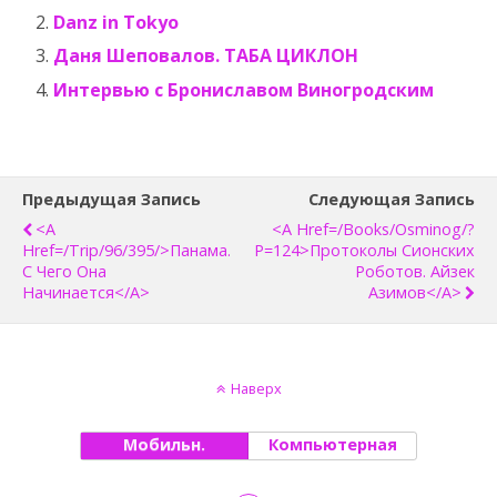
Danz in Tokyo
Даня Шеповалов. ТАБА ЦИКЛОН
Интервью с Брониславом Виногродским
Предыдущая Запись
Следующая Запись
<a
<a Href=/books/osminog/?
Href=/trip/96/395/>Панама.
P=124>Протоколы Сионских
С Чего Она
Роботов. Айзек
Начинается</a>
Азимов</a>
Наверх
Мобильн.
Компьютерная