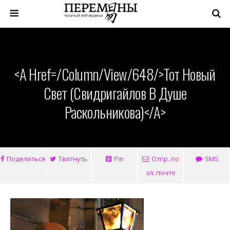
<a Href=/column/view/648/>Тот Новый
Свет (Свидригайлов В Душе
Раскольникова)</a>
Поделиться
Твитнуть
Pin
Отпр. по
SMS
эл. почте