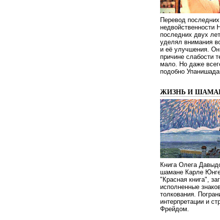
Перевод последних
недвойственности 
последних двух ле
уделял внимания в
и её улучшения. Он
причине слабости т
мало. Но даже всег
подобно Упанишада
ЖИЗНЬ И ШАМА
Книга Олега Давыдо
шамане Карле Юнге
"Красная книга", за
исполненные знаков
толкования. Погран
интерпретации и с
Фрейдом.