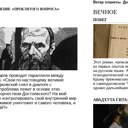
Ветер планеты. Дн
шение «проклятого вопроса»
ВЕЧНОЕ
ПОБЕГ
Этот роман, написа
из первых опытов и
на русском языке.
аров проводит параллели между
психоделический сю
Крыму брежневских 
. «Свои по-настоящему великие
в самиздатовском "
ковский снял в диалоге с
однако дальнейшая 
 проблема лежит в основе этих
ворчеством Достоевского? На мой
 контролировать свой внутренний мир
АВАДХУТА ГИТА
жимое уничтожит и самого человека, и
ий?»