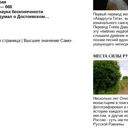
рая
 — 666
наука бесконечности
Первый перевод ве
 думал о Достоевском…
«Авадхута Гита», 
изначального санск
Перевод Глеба Дав
эту «библию недвой
слышали древние ин
поэзии песней вдох
я страница
|
Высшее значение Само-
указующего непосре
МЕСТА СИЛЫ Р
Несколько лет Оле
монастырям в поиск
фотографировал и 
историю каждого ме
местом, и другие и
России - суть наст
Русской Равнины.