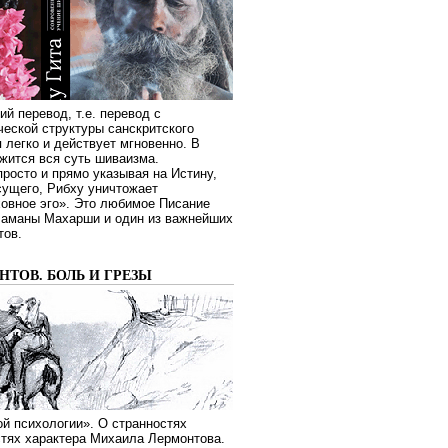
ий перевод, т.е. перевод с
еской структуры санскритского
я легко и действует мгновенно. В
жится вся суть шиваизма.
росто и прямо указывая на Истину,
сущего, Рибху уничтожает
овное эго». Это любимое Писание
Раманы Махарши и один из важнейших
тов.
ТОВ. БОЛЬ И ГРЕЗЫ
й психологии». О странностях
стях характера Михаила Лермонтова.