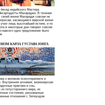
 бесед индийского Мастера
Нисаргадатты Махараджа. В течение
т своей жизни Махарадж совсем не
опросам, касающимся мирской жизни
 учил лишь высочайшей истине, и по
ела в некоторые дни говорил совсем
о-навсего одно предложение было
м.
НИЗМ КАРЛА ГУСТАВА ЮНГА
ва о великом психотерапевте и
. Внутренняя алхимия, визионерская
гадочные практики и сны,
 из потустороннего мира, их
ичные состояния, рискованные
транные отношения с Зигмундом