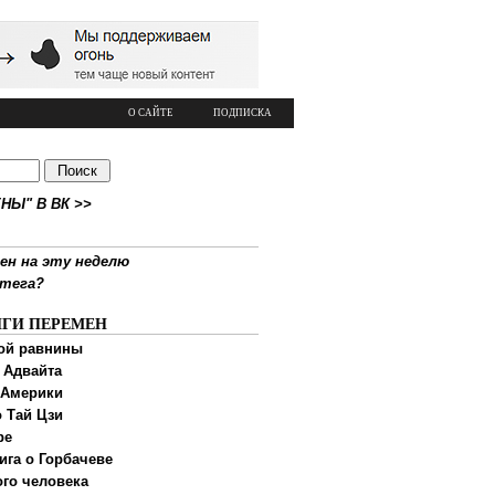
О САЙТЕ
ПОДПИСКА
НЫ" В ВК >>
ен на эту неделю
ртега?
ИГИ ПЕРЕМЕН
ой равнины
 Адвайта
 Америки
 Тай Цзи
ре
ига о Горбачеве
ого человека