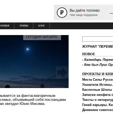
ОЛОНКИ
ТРИПЫ
БЛОГ
СЕГОДНЯ ЧИТАЙТЕ:
ЖУРНАЛ "ПЕРЕМЕ
НОВОЕ
-
Календарь Перем
-
Кем был Луис О
ПРОЕКТЫ И КН
Места Силы Русск
Указатели Истины.
Кислотные Штаты
Записки неофита о
крывается за фантасмагоричным
 семье, объявившей себя посланцами
Тексты о литерату
ная звезда» Юкио Мисима.
Гений карьеры. Кн
Дневники советск