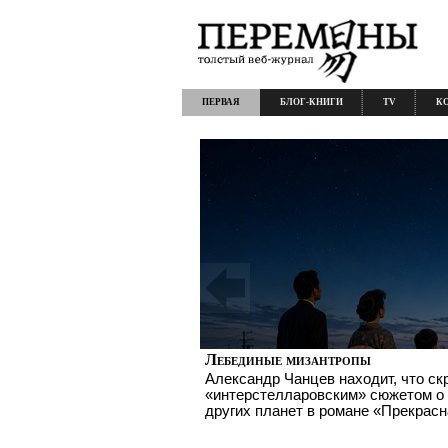
ПЕРВАЯ
БЛОГ-КНИГИ
TV
К
Лебединые мизантропы
Александр Чанцев находит, что с
«интерстелларовским» сюжетом о
других планет в романе «Прекрас