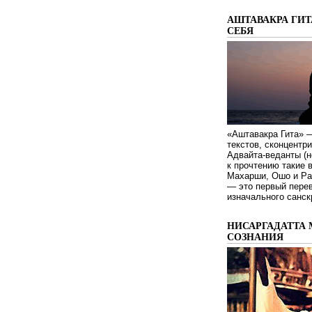
АШТАВАКРА ГИТ
СЕБЯ
«Аштавакра Гита» —
текстов, сконцентр
Адвайта-веданты (н
к прочтению такие 
Махарши, Ошо и Ра
— это первый пере
изначального санск
НИСАРГАДАТТА 
СОЗНАНИЯ