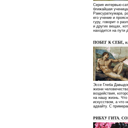
Серия интервью-сат
ближайшая ученица 
Рамсураткумара, ра
его учение и проясн
гуру, говорит о ра
и других вещах, ко
находится на пути 
ПОБЕГ К СЕБЕ, 
Эссе Глеба Давыдов
жизни человечества
воздействия, котор
на нашу жизнь. Чт
искусством, а что н
адвайту. С примера
РИБХУ ГИТА. С