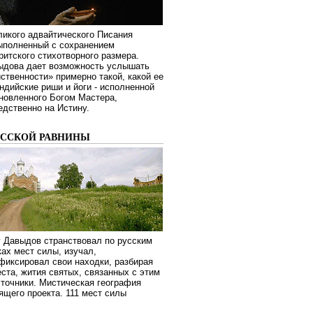
ликого адвайтического Писания
выполненный с сохранением
ритского стихотворного размера.
ыдова дает возможность услышать
ственности» примерно такой, какой ее
дийские риши и йоги - исполненной
новленного Богом Мастера,
дственно на Истину.
УССКОЙ РАВНИНЫ
г Давыдов странствовал по русским
ах мест силы, изучал,
фиксировал свои находки, разбирая
ста, жития святых, связанных с этим
сточники. Мистическая география
оящего проекта. 111 мест силы