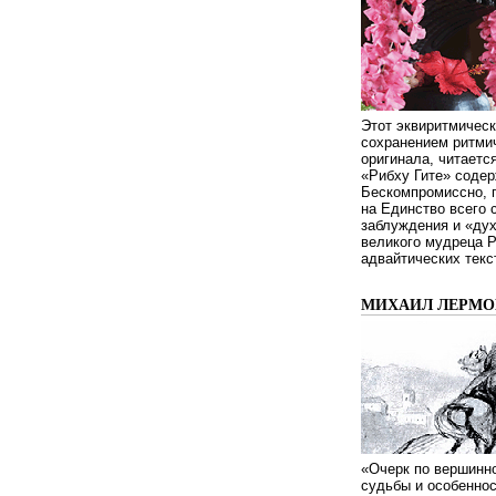
Этот эквиритмическ
сохранением ритмич
оригинала, читаетс
«Рибху Гите» содер
Бескомпромиссно, п
на Единство всего 
заблуждения и «дух
великого мудреца 
адвайтических текс
МИХАИЛ ЛЕРМОН
«Очерк по вершинно
судьбы и особенно