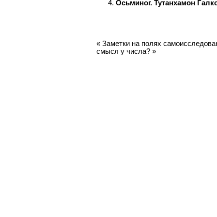
Осьминог. Тутанхамон Галк
«
Заметки на полях самоисследован
смысл у числа?
»