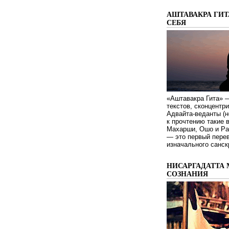
АШТАВАКРА ГИТ
СЕБЯ
«Аштавакра Гита» —
текстов, сконцентр
Адвайта-веданты (н
к прочтению такие 
Махарши, Ошо и Ра
— это первый пере
изначального санск
НИСАРГАДАТТА 
СОЗНАНИЯ