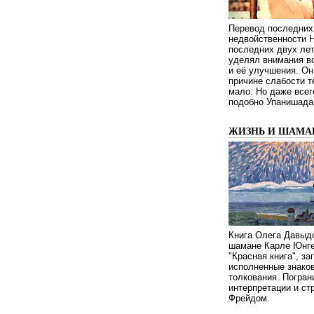
Перевод последних
недвойственности 
последних двух ле
уделял внимания в
и её улучшения. Он
причине слабости т
мало. Но даже всег
подобно Упанишада
ЖИЗНЬ И ШАМА
Книга Олега Давыдо
шамане Карле Юнге
"Красная книга", за
исполненные знаков
толкования. Погран
интерпретации и с
Фрейдом.