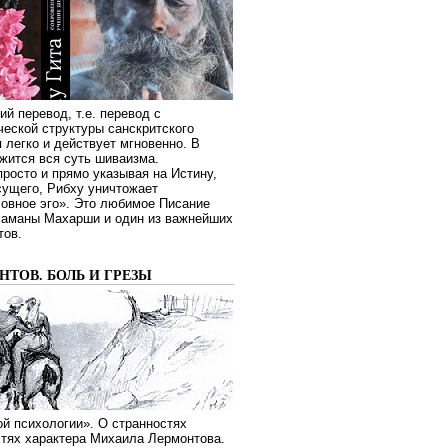
ий перевод, т.е. перевод с
еской структуры санскритского
я легко и действует мгновенно. В
жится вся суть шиваизма.
росто и прямо указывая на Истину,
сущего, Рибху уничтожает
овное эго». Это любимое Писание
Раманы Махарши и один из важнейших
тов.
ТОВ. БОЛЬ И ГРЕЗЫ
й психологии». О странностях
стях характера Михаила Лермонтова.