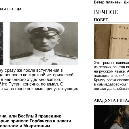
Ветер планеты. Дн
ная беседа
ВЕЧНОЕ
ПОБЕГ
Этот роман, написа
из первых опытов и
у сразу же после вступления в
на русском языке.
а вопрос о конкретной исторической
психоделический сю
 в ней одного отдельно взятого
Крыму брежневских 
 Что Путин, конечно, понимал. С
в самиздатовском "
сть» на фоне незримо присутствующих
однако дальнейшая 
АВАДХУТА ГИТА
ина, или Весёлый праведник
орые привели Горбачева к власти
дславлем и Мырятиным