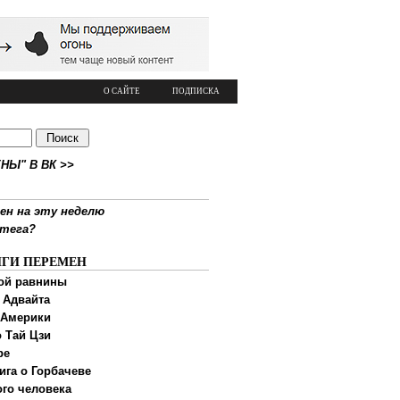
О САЙТЕ
ПОДПИСКА
НЫ" В ВК >>
ен на эту неделю
ртега?
ИГИ ПЕРЕМЕН
ой равнины
 Адвайта
 Америки
 Тай Цзи
ре
ига о Горбачеве
ого человека