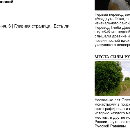
овский
Первый перевод ве
«Авадхута Гита», 
изначального санск
ия. 6
|
Главная страница
|
Есть ли
Перевод Глеба Дав
эту «библию недвой
слышали древние ин
поэзии песней вдох
указующего непосре
МЕСТА СИЛЫ Р
Несколько лет Оле
монастырям в поиск
фотографировал и 
историю каждого ме
местом, и другие и
России - суть наст
Русской Равнины.