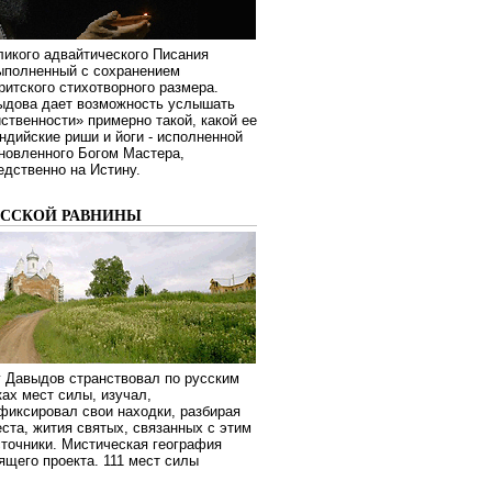
ликого адвайтического Писания
выполненный с сохранением
ритского стихотворного размера.
ыдова дает возможность услышать
ственности» примерно такой, какой ее
дийские риши и йоги - исполненной
новленного Богом Мастера,
дственно на Истину.
УССКОЙ РАВНИНЫ
г Давыдов странствовал по русским
ах мест силы, изучал,
фиксировал свои находки, разбирая
ста, жития святых, связанных с этим
сточники. Мистическая география
оящего проекта. 111 мест силы