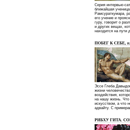
Серия интервью-сат
ближайшая ученица 
Рамсураткумара, ра
его учение и проясн
гуру, говорит о ра
и других вещах, ко
находится на пути 
ПОБЕГ К СЕБЕ, 
Эссе Глеба Давыдов
жизни человечества
воздействия, котор
на нашу жизнь. Чт
искусством, а что н
адвайту. С примера
РИБХУ ГИТА. С