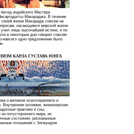
 бесед индийского Мастера
Нисаргадатты Махараджа. В течение
т своей жизни Махарадж совсем не
опросам, касающимся мирской жизни
 учил лишь высочайшей истине, и по
ела в некоторые дни говорил совсем
о-навсего одно предложение было
м.
НИЗМ КАРЛА ГУСТАВА ЮНГА
ва о великом психотерапевте и
. Внутренняя алхимия, визионерская
гадочные практики и сны,
 из потустороннего мира, их
ичные состояния, рискованные
транные отношения с Зигмундом