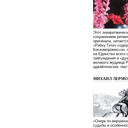
Этот эквиритмическ
сохранением ритмич
оригинала, читаетс
«Рибху Гите» содер
Бескомпромиссно, п
на Единство всего 
заблуждения и «дух
великого мудреца 
адвайтических текс
МИХАИЛ ЛЕРМОН
«Очерк по вершинно
судьбы и особенно