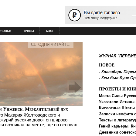
ОЛОНКИ
ТРИПЫ
БЛОГ
СЕГОДНЯ ЧИТАЙТЕ:
ЖУРНАЛ "ПЕРЕМЕ
НОВОЕ
-
Календарь Перем
-
Кем был Луис О
ПРОЕКТЫ И КН
Места Силы Русск
Указатели Истины.
Кислотные Штаты
и Унженск. Меркантильный дух
Записки неофита о
го Макария Желтоводского и
ркурий русских дорог, он широко
Тексты о литерату
ая возникла на месте, где он основал
Гений карьеры. Кн
Дневники советск