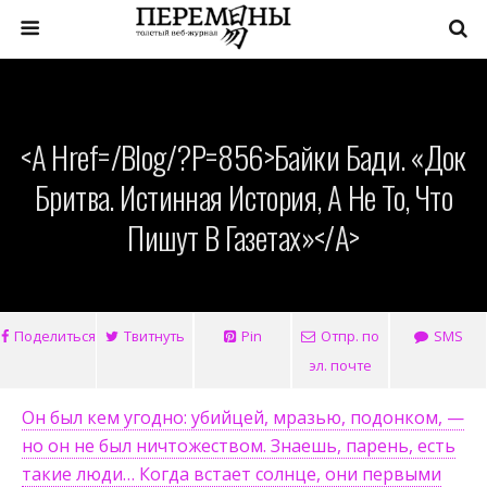
<a Href=/blog/?p=856>Байки Бади. «Док
Бритва. Истинная История, А Не То, Что
Пишут В Газетах»</a>
Поделиться
Твитнуть
Pin
Отпр. по
SMS
эл. почте
Он был кем угодно: убийцей, мразью, подонком, —
но он не был ничтожеством. Знаешь, парень, есть
такие люди… Когда встает солнце, они первыми