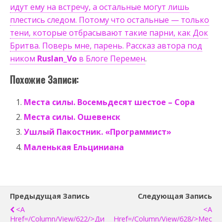
идут ему на встречу, а остальные могут лишь
плестись следом. Потому что остальные — только
тени, которые отбрасывают такие парни, как Док
Бритва. Поверь мне, парень. Рассказ автора под
ником
Ruslan_Vo
в Блоге Перемен
.
Похожие Записи:
Места силы. Восемьдесят шестое – Сора
Места силы. Ошевенск
Ушлый Пакостник. «Программист»
Маленькая Ельциниана
Предыдущая Запись
Следующая Запись
<a
<a
Href=/column/view/622/>Ди
Href=/column/view/628/>Мес