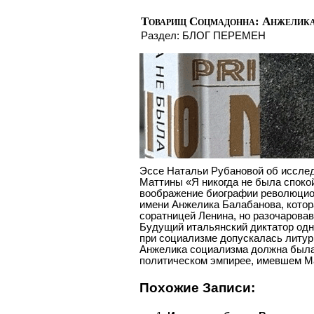
Товарищ Соцмадонна: Анжелика,
Раздел:
БЛОГ ПЕРЕМЕН
Эссе Натальи Рубановой об иссле
Маттины «Я никогда не была спок
воображение биографии революцион
имени Анжелика Балабанова, кото
соратницей Ленина, но разочаровав
Будущий итальянский диктатор одн
при социализме допускалась литур
Анжелика социализма должна была 
политическом эмпирее, имевшем М
Похожие Записи: