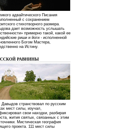
ликого адвайтического Писания
выполненный с сохранением
ритского стихотворного размера.
ыдова дает возможность услышать
ственности» примерно такой, какой ее
дийские риши и йоги - исполненной
новленного Богом Мастера,
дственно на Истину.
УССКОЙ РАВНИНЫ
г Давыдов странствовал по русским
ах мест силы, изучал,
фиксировал свои находки, разбирая
ста, жития святых, связанных с этим
сточники. Мистическая география
оящего проекта. 111 мест силы