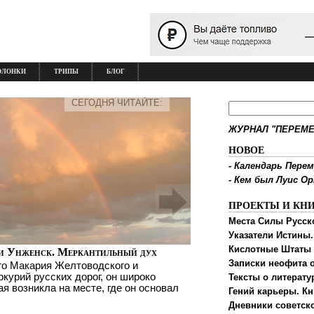
ОЛОНКИ
ТРИПЫ
БЛОГ
СЕГОДНЯ ЧИТАЙТЕ:
ЖУРНАЛ "ПЕРЕМЕ
НОВОЕ
-
Календарь Перем
-
Кем был Луис О
ПРОЕКТЫ И КН
Места Силы Русск
Указатели Истины.
Кислотные Штаты
и Унженск. Меркантильный дух
Записки неофита о
го Макария Желтоводского и
ркурий русских дорог, он широко
Тексты о литерату
ая возникла на месте, где он основал
Гений карьеры. Кн
Дневники советск