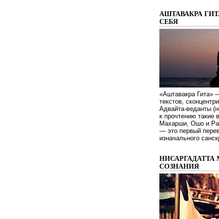
АШТАВАКРА ГИТ
СЕБЯ
«Аштавакра Гита» —
текстов, сконцентр
Адвайта-веданты (н
к прочтению такие 
Махарши, Ошо и Ра
— это первый пере
изначального санск
НИСАРГАДАТТА 
СОЗНАНИЯ