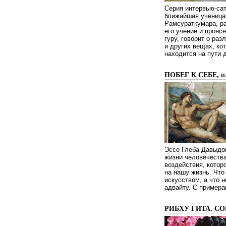
Серия интервью-сат
ближайшая ученица 
Рамсураткумара, ра
его учение и проясн
гуру, говорит о ра
и других вещах, ко
находится на пути 
ПОБЕГ К СЕБЕ, 
Эссе Глеба Давыдов
жизни человечества
воздействия, котор
на нашу жизнь. Чт
искусством, а что н
адвайту. С примера
РИБХУ ГИТА. С