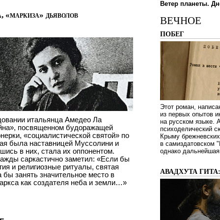
Ветер планеты. Дн
 «маркиза» дьяволов
ВЕЧНОЕ
ПОБЕГ
Этот роман, написа
из первых опытов и
довании итальянца Амедео Ла
на русском языке.
ойна», посвященном будоражащей
психоделический сю
ерки, «социалистической святой» по
Крыму брежневских 
рая была наставницей Муссолини и
в самиздатовском "
шись в них, стала их оппонентом.
однако дальнейшая 
ажды саркастично заметил: «Если бы
гия и религиозные ритуалы, святая
АВАДХУТА ГИТА
бы занять значительное место в
аркса как создателя неба и земли…»