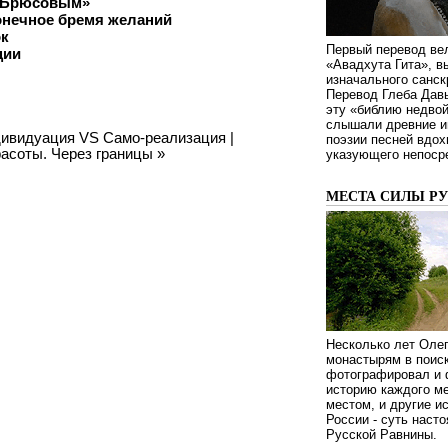
м Брюсовым»
онечное бремя желаний
ок
Первый перевод ве
ции
«Авадхута Гита», 
изначального санск
Перевод Глеба Дав
эту «библию недвой
слышали древние ин
дивидуация VS Само-реализация
|
поэзии песней вдох
расоты. Через границы
»
указующего непосре
МЕСТА СИЛЫ Р
Несколько лет Оле
монастырям в поиск
фотографировал и 
историю каждого ме
местом, и другие и
России - суть наст
Русской Равнины.