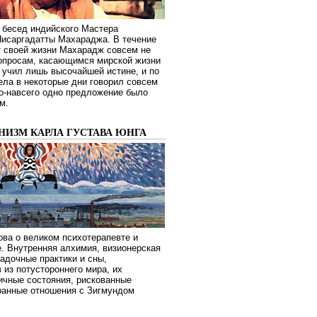
 бесед индийского Мастера
Нисаргадатты Махараджа. В течение
т своей жизни Махарадж совсем не
опросам, касающимся мирской жизни
 учил лишь высочайшей истине, и по
ела в некоторые дни говорил совсем
о-навсего одно предложение было
м.
НИЗМ КАРЛА ГУСТАВА ЮНГА
ва о великом психотерапевте и
. Внутренняя алхимия, визионерская
гадочные практики и сны,
 из потустороннего мира, их
ичные состояния, рискованные
транные отношения с Зигмундом