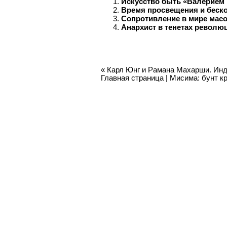
Искусство быть «Валерие
Время просвещения и беск
Сопротивление в мире мас
Анархист в тенетах револю
«
Карл Юнг и Рамана Махарши. Ин
Главная страница
|
Мисима: бунт к