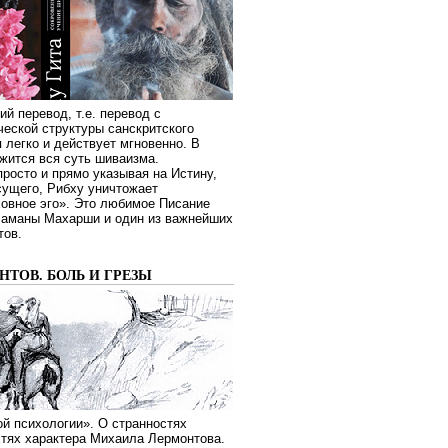
ий перевод, т.е. перевод с
еской структуры санскритского
я легко и действует мгновенно. В
жится вся суть шиваизма.
росто и прямо указывая на Истину,
сущего, Рибху уничтожает
овное эго». Это любимое Писание
Раманы Махарши и один из важнейших
тов.
ТОВ. БОЛЬ И ГРЕЗЫ
й психологии». О странностях
стях характера Михаила Лермонтова.