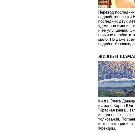
Перевод последних
недвойственности 
последних двух ле
уделял внимания в
и её улучшения. Он
причине слабости т
мало. Но даже всег
подобно Упанишада
ЖИЗНЬ И ШАМА
Книга Олега Давыдо
шамане Карле Юнге
"Красная книга", за
исполненные знаков
толкования. Погран
интерпретации и с
Фрейдом.