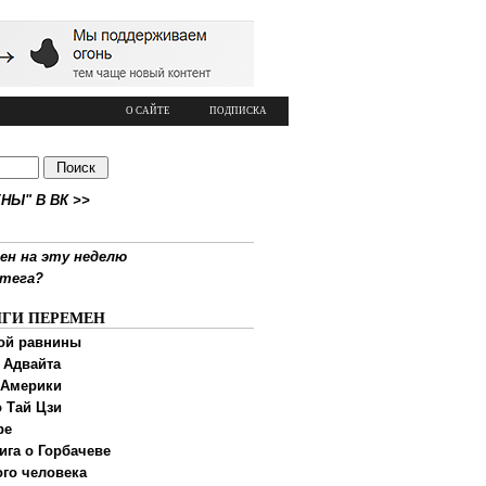
О САЙТЕ
ПОДПИСКА
НЫ" В ВК >>
ен на эту неделю
ртега?
ИГИ ПЕРЕМЕН
ой равнины
 Адвайта
 Америки
 Тай Цзи
ре
ига о Горбачеве
ого человека