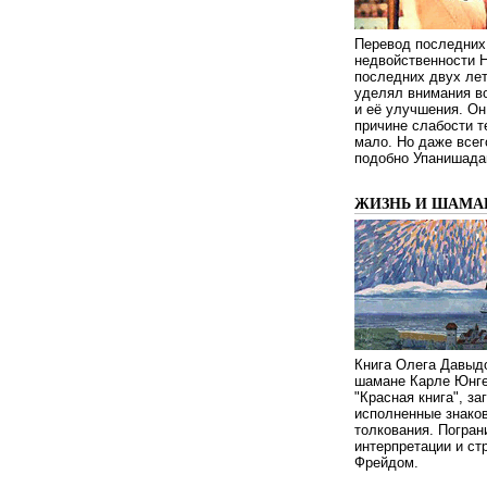
Перевод последних
недвойственности 
последних двух ле
уделял внимания в
и её улучшения. Он
причине слабости т
мало. Но даже всег
подобно Упанишада
ЖИЗНЬ И ШАМА
Книга Олега Давыдо
шамане Карле Юнге
"Красная книга", за
исполненные знаков
толкования. Погран
интерпретации и с
Фрейдом.