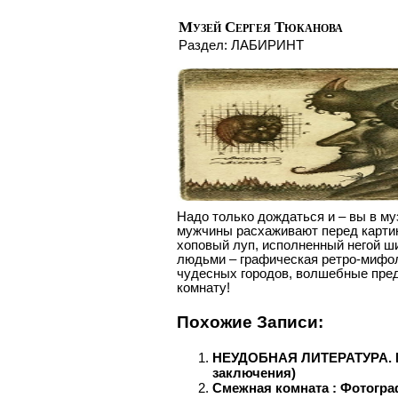
Музей Сергея Тюканова
Раздел:
ЛАБИРИНТ
Надо только дождаться и – вы в м
мужчины расхаживают перед картин
хоповый луп, исполненный негой ши
людьми – графическая ретро-мифол
чудесных городов, волшебные пре
комнату!
Похожие Записи:
НЕУДОБНАЯ ЛИТЕРАТУРА. И
заключения)
Смежная комната : Фотогра