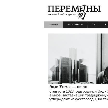
ПЕРВАЯ
БЛОГ-КНИГИ
TV
К
Энди Уорхол — ничто
6 августа 1928 года родился Энд
в мире, заставивший традиционную
утверждают искусствоведы, но так