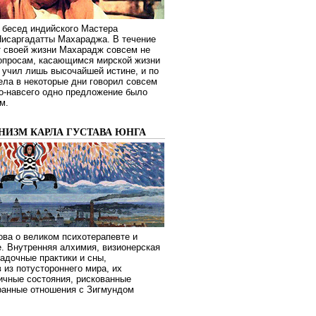
 бесед индийского Мастера
Нисаргадатты Махараджа. В течение
т своей жизни Махарадж совсем не
опросам, касающимся мирской жизни
 учил лишь высочайшей истине, и по
ела в некоторые дни говорил совсем
о-навсего одно предложение было
м.
НИЗМ КАРЛА ГУСТАВА ЮНГА
ва о великом психотерапевте и
. Внутренняя алхимия, визионерская
гадочные практики и сны,
 из потустороннего мира, их
ичные состояния, рискованные
транные отношения с Зигмундом