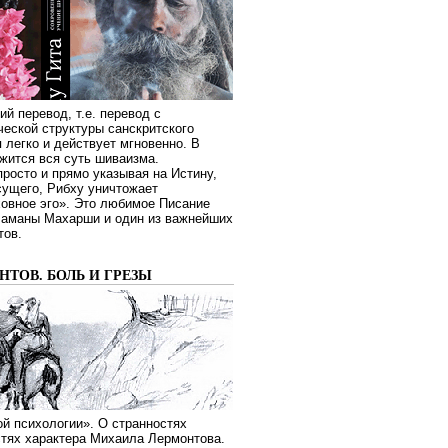
ий перевод, т.е. перевод с
еской структуры санскритского
я легко и действует мгновенно. В
жится вся суть шиваизма.
росто и прямо указывая на Истину,
сущего, Рибху уничтожает
овное эго». Это любимое Писание
Раманы Махарши и один из важнейших
тов.
ТОВ. БОЛЬ И ГРЕЗЫ
й психологии». О странностях
стях характера Михаила Лермонтова.