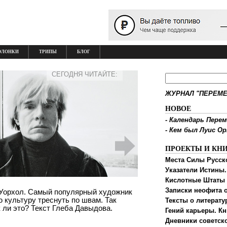
ОЛОНКИ
ТРИПЫ
БЛОГ
СЕГОДНЯ ЧИТАЙТЕ:
ЖУРНАЛ "ПЕРЕМЕ
НОВОЕ
-
Календарь Перем
-
Кем был Луис О
ПРОЕКТЫ И КН
Места Силы Русск
Указатели Истины.
Кислотные Штаты
Записки неофита о
и Уорхол. Самый популярный художник
 культуру треснуть по швам. Так
Тексты о литерату
 ли это? Текст Глеба Давыдова.
Гений карьеры. Кн
Дневники советск