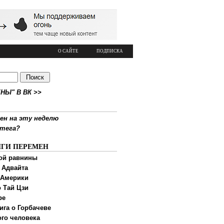
О САЙТЕ
ПОДПИСКА
НЫ" В ВК >>
ен на эту неделю
ртега?
ИГИ ПЕРЕМЕН
ой равнины
 Адвайта
 Америки
 Тай Цзи
ре
ига о Горбачеве
ого человека