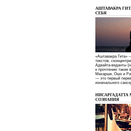
АШТАВАКРА ГИТ
СЕБЯ
«Аштавакра Гита» —
текстов, сконцентр
Адвайта-веданты (н
к прочтению такие 
Махарши, Ошо и Ра
— это первый пере
изначального санск
НИСАРГАДАТТА 
СОЗНАНИЯ