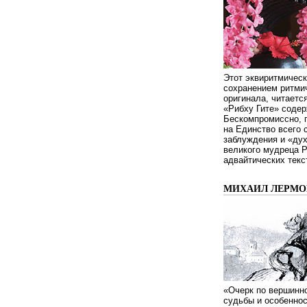
Этот эквиритмическ
сохранением ритмич
оригинала, читаетс
«Рибху Гите» содер
Бескомпромиссно, п
на Единство всего 
заблуждения и «дух
великого мудреца 
адвайтических текс
МИХАИЛ ЛЕРМОН
«Очерк по вершинно
судьбы и особенно