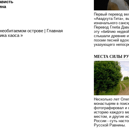
нависть
ина
Первый перевод ве
«Авадхута Гита», 
изначального санск
Перевод Глеба Дав
 необитаемом острове
|
Главная
эту «библию недвой
ика хаоса
»
слышали древние ин
поэзии песней вдох
указующего непосре
МЕСТА СИЛЫ Р
Несколько лет Оле
монастырям в поиск
фотографировал и 
историю каждого ме
местом, и другие и
России - суть наст
Русской Равнины.