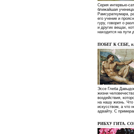
Серия интервью-сат
ближайшая ученица 
Рамсураткумара, ра
его учение и проясн
гуру, говорит о ра
и других вещах, ко
находится на пути 
ПОБЕГ К СЕБЕ, 
Эссе Глеба Давыдов
жизни человечества
воздействия, котор
на нашу жизнь. Чт
искусством, а что н
адвайту. С примера
РИБХУ ГИТА. С