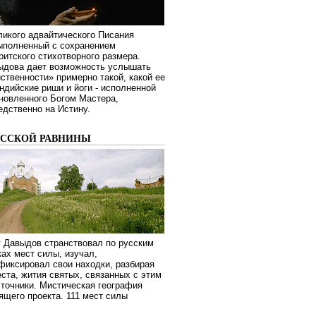
ликого адвайтического Писания
выполненный с сохранением
ритского стихотворного размера.
ыдова дает возможность услышать
ственности» примерно такой, какой ее
дийские риши и йоги - исполненной
новленного Богом Мастера,
дственно на Истину.
УССКОЙ РАВНИНЫ
г Давыдов странствовал по русским
ах мест силы, изучал,
фиксировал свои находки, разбирая
ста, жития святых, связанных с этим
сточники. Мистическая география
оящего проекта. 111 мест силы