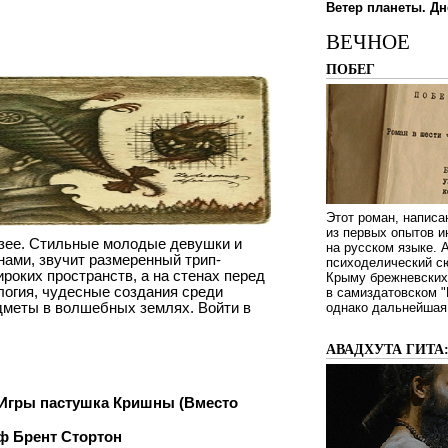
Ветер планеты. Дн
ВЕЧНОЕ
ПОБЕГ
Этот роман, написа
из первых опытов и
узее. Стильные молодые девушки и
на русском языке.
ами, звучит размеренный трип-
психоделический сю
роких пространств, а на стенах перед
Крыму брежневских 
огия, чудесные создания среди
в самиздатовском "
дметы в волшебных землях. Войти в
однако дальнейшая 
АВАДХУТА ГИТА
гры пастушка Кришны (Вместо
ф Брент Стoртон