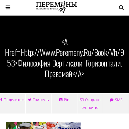
<a
Href=http://www.peremeny.ru/book/vh/9
53>Философия Вертикали+Горизонтали.
Правомай</a>
Поделиться
Твитнуть
Pin
Отпр. по
SMS
эл. почте