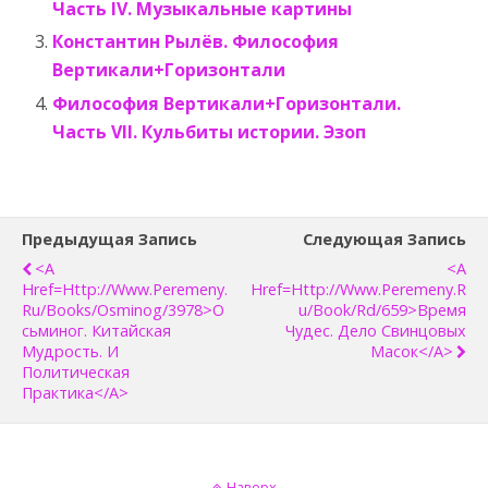
Часть IV. Музыкальные картины
Константин Рылёв. Философия
Вертикали+Горизонтали
Философия Вертикали+Горизонтали.
Часть VII. Кульбиты истории. Эзоп
Предыдущая Запись
Следующая Запись
<a
<a
Href=http://www.peremeny.
Href=http://www.peremeny.r
Ru/books/osminog/3978>О
U/book/rd/659>Время
Сьминог. Китайская
Чудес. Дело Свинцовых
Мудрость. И
Масок</a>
Политическая
Практика</a>
Наверх